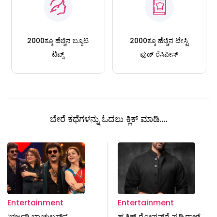
2000ಕ್ಕೂ ಹೆಚ್ಚಿನ ಬ್ಯೂಟಿ
2000ಕ್ಕೂ ಹೆಚ್ಚಿನ ಟೇಸ್ಟಿ
ಟಿಪ್ಸ್
ಫುಡ್ ರೆಸಿಪೀಸ್
ಬೇರೆ ಕಥೆಗಳನ್ನು ಓದಲು ಕ್ಲಿಕ್ ಮಾಡಿ....
Entertainment
Entertainment
ʻಭರ್ಜರಿ ಬ್ಯಾಚುಲರ್ಸ್‌ʼ
ಹೃತಿಕ್ ರೋಷನ್‌ಗೆ ಪೃಥ್ವಿರಾಜ್