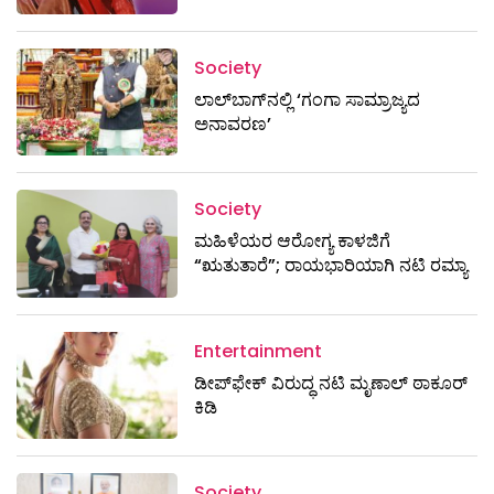
Society
ಲಾಲ್‌ಬಾಗ್‌ನಲ್ಲಿ ‘ಗಂಗಾ ಸಾಮ್ರಾಜ್ಯದ
ಅನಾವರಣ’
Society
ಮಹಿಳೆಯರ ಆರೋಗ್ಯ ಕಾಳಜಿಗೆ
“ಋತುತಾರೆ”; ರಾಯಭಾರಿಯಾಗಿ ನಟಿ ರಮ್ಯಾ
Entertainment
ಡೀಪ್‌ಫೇಕ್ ವಿರುದ್ಧ ನಟಿ ಮೃಣಾಲ್ ಠಾಕೂರ್
ಕಿಡಿ
Society