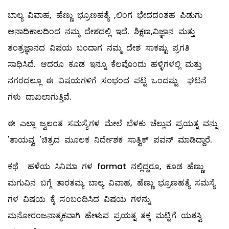
ಬಾಲ್ಯ ವಿವಾಹ, ಹೆಣ್ಣು ಭ್ರೂಣಹತ್ಯೆ ,ಲಿಂಗ ಭೇದದಂತಹ ಪಿಡುಗು
ಅನಾದಿಕಾಲದಿಂದ ನಮ್ಮ ದೇಶದಲ್ಲಿ ಇದೆ. ಶಿಕ್ಷಣ,ವಿಜ್ಞಾನ ಮತ್ತು
ತಂತ್ರಜ್ಞಾನದ ವಿಷಯ ಬಂದಾಗ ನಮ್ಮ ದೇಶ ಸಾಕಷ್ಟು ಪ್ರಗತಿ
ಸಾಧಿಸಿದೆ. ಆದರೂ ಕೂಡ ಇನ್ನೂ ಕೆಲವೊಂದು ಹಳ್ಳಿಗಳಲ್ಲಿ ಮತ್ತು
ನಗರದಲ್ಲೂ ಈ ವಿಷಯಗಳಿಗೆ ಸಂಭಂದ ಪಟ್ಟ ಒಂದಷ್ಟು ಘಟನೆ
ಗಳು ದಾಖಲಾಗುತ್ತಿವೆ.
ಈ ಎಲ್ಲಾ ಜ್ವಲಂತ ಸಮಸ್ಯೆಗಳ ಮೇಲೆ ಬೆಳಕು ಚೆಲ್ಲುವ ಪ್ರಯತ್ನ ವನ್ನು
'ತಾಯವ್ವ 'ಚಿತ್ರದ ಮೂಲಕ ನಿರ್ದೇಶಕ ಸಾತ್ವಿಕ್ ಪವನ್ ಮಾಡಿದ್ದಾರೆ.
ಕಥೆ ಹಳೆಯ ಸಿನಿಮಾ ಗಳ format ನಲ್ಲಿದ್ದರೂ, ಕೂಡ ಹೆಣ್ಣು
ಮಗುವಿನ ಬಗ್ಗೆ ತಾರತಮ್ಯ ಬಾಲ್ಯ ವಿವಾಹ, ಹೆಣ್ಣು ಭ್ರೂಣಹತ್ಯೆ ಸಮಸ್ಯೆ
ಗಳ ವಿಷಯ ಕ್ಕೆ ಸಂಬಂದಿಸಿದ ವಿಷಯ ಗಳನ್ನು
ಮನೋರಂಜನಾತ್ಮಕವಾಗಿ ಹೇಳುವ ಪ್ರಯತ್ನ ತಕ್ಕ ಮಟ್ಟಿಗೆ ಯಶಸ್ವಿ