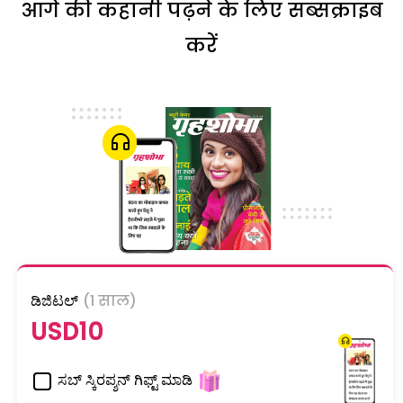
आगे की कहानी पढ़ने के लिए सब्सक्राइब
करें
ಡಿಜಿಟಲ್
(1 साल)
USD10
ಸಬ್ ಸ್ಕಿರಪ್ಶನ್ ಗಿಫ್ಟ್ ಮಾಡಿ