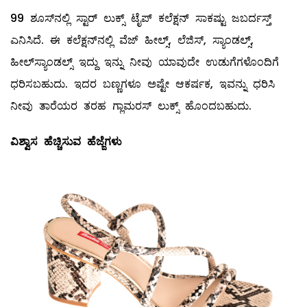
99 ಶೂಸ್‌ನಲ್ಲಿ ಸ್ಟಾರ್‌ ಲುಕ್ಸ್ ಟೈಪ್‌ ಕಲೆಕ್ಷನ್‌ ಸಾಕಷ್ಟು ಜಬರ್ದಸ್ತ್
ಎನಿಸಿದೆ. ಈ ಕಲೆಕ್ಷನ್‌ನಲ್ಲಿ ವೆಜ್‌ ಹೀಲ್ಸ್, ಲೆಜಿಸ್‌, ಸ್ಯಾಂಡಲ್ಸ್,
ಹೀಲ್‌ಸ್ಯಾಂಡಲ್ಸ್ ಇದ್ದು ಇನ್ನು ನೀವು ಯಾವುದೇ ಉಡುಗೆಗಳೊಂದಿಗೆ
ಧರಿಸಬಹುದು. ಇದರ ಬಣ್ಣಗಳೂ ಅಷ್ಟೇ ಆಕರ್ಷಕ, ಇವನ್ನು ಧರಿಸಿ
ನೀವು ತಾರೆಯರ ತರಹ ಗ್ಲಾಮರಸ್‌ ಲುಕ್ಸ್ ಹೊಂದಬಹುದು.
ವಿಶ್ವಾಸ ಹೆಚ್ಚಿಸುವ ಹೆಜ್ಜೆಗಳು