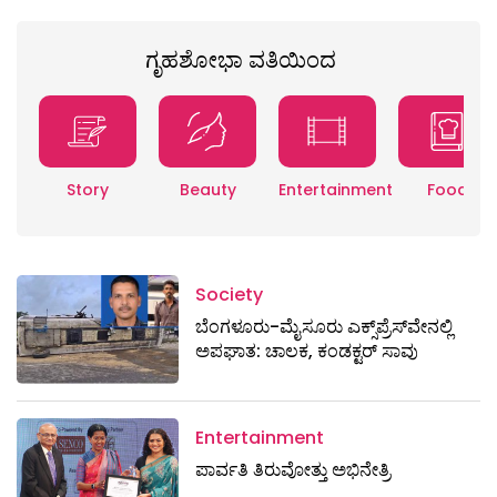
ಗೃಹಶೋಭಾ ವತಿಯಿಂದ
Story
Beauty
Entertainment
Food
Society
ಬೆಂಗಳೂರು-ಮೈಸೂರು ಎಕ್ಸ್​ಪ್ರೆಸ್‌ವೇನಲ್ಲಿ
ಅಪಘಾತ: ಚಾಲಕ, ಕಂಡಕ್ಟರ್ ಸಾವು
Entertainment
ಪಾರ್ವತಿ ತಿರುವೋತ್ತು ಅಭಿನೇತ್ರಿ