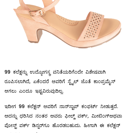
99 ಕಲೆಕ್ಷನ್ನು ಉದ್ಯೋಗಸ್ಥ ವನಿತೆಯರಿಗೆಂದೇ ವಿಶೇಷವಾಗಿ
ರೂಪಿಸಲಾಗಿದೆ, ಏಕೆಂದರೆ ಅವರಿಗೆ ಸ್ಟೈಲ್ ‌ಜೊತೆ ಕಾಂಪ್ರಮೈಸ್
ಆಗಲು ಎಂದೂ ಇಷ್ಟವಿರುವುದಿಲ್ಲ.
ಇದೀಗ 99 ಕಲೆಕ್ಷನ್‌ ಅವರಿಗೆ ನಾನ್‌ಸ್ಟಾಪ್‌ ಕಂಫರ್ಟ್‌ ನೀಡುತ್ತದೆ.
ಅದನ್ನು ಧರಿಸಿದ ನಂತರ ಅವರು ಫೀಲ್ಡ್ ವರ್ಕ್‌, ಮೀಟಿಂಗ್‌ಅಥವಾ
ಪೋಸ್ಟ್ ವರ್ಕ್‌ ಡಿನ್ನರ್‌ಗೂ ಹೊರಡಬಹುದು. ಹೀಗಾಗಿ ಈ ಕಲೆಕ್ಷನ್‌