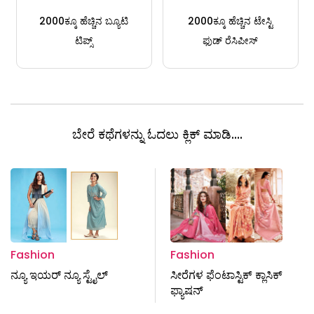
2000ಕ್ಕೂ ಹೆಚ್ಚಿನ ಬ್ಯೂಟಿ
2000ಕ್ಕೂ ಹೆಚ್ಚಿನ ಟೇಸ್ಟಿ
ಟಿಪ್ಸ್
ಫುಡ್ ರೆಸಿಪೀಸ್
ಬೇರೆ ಕಥೆಗಳನ್ನು ಓದಲು ಕ್ಲಿಕ್ ಮಾಡಿ....
Fashion
Fashion
ನ್ಯೂ ಇಯರ್ ನ್ಯೂ ಸ್ಟೈಲ್
ಸೀರೆಗಳ ಫೆಂಟಾಸ್ಟಿಕ್ ಕ್ಲಾಸಿಕ್
ಫ್ಯಾಷನ್