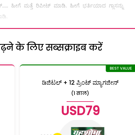
. ಹೀಗೆ ಮತ್ತೆ ರಿಪೀಟ್‌ ಮಾಡಿ. ಹೀಗೆ ಭರ್ತಿಯಾದ ಗ್ಲಾಸನ್ನು
ೊಡಿ.
ने के लिए सब्सक्राइब करें
ಡಿಜಿಟಲ್ + 12 ಪ್ರಿಂಟ್ ಮ್ಯಾಗಜೀನ್
(1 साल)
USD79