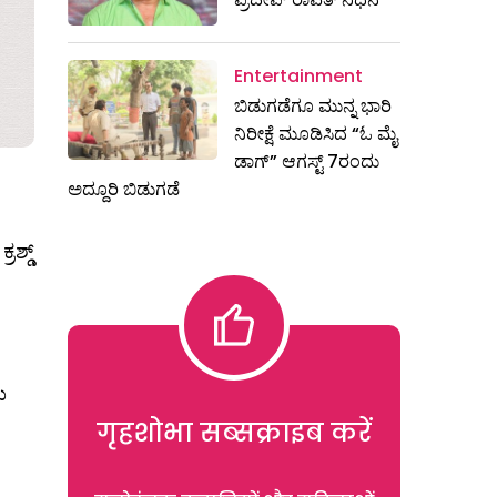
Entertainment
ಬಿಡುಗಡೆಗೂ ಮುನ್ನ ಭಾರಿ
ನಿರೀಕ್ಷೆ ಮೂಡಿಸಿದ “ಓ ಮೈ
ಡಾಗ್” ಆಗಸ್ಟ್ 7ರಂದು
ಅದ್ದೂರಿ ಬಿಡುಗಡೆ
ಶ್ಡ್
ು
गृहशोभा सब्सक्राइब करें