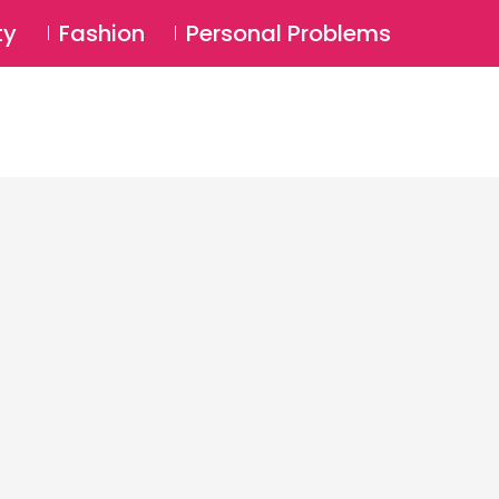
⚲
BSCRIBE
Login
ty
Fashion
Personal Problems
⚲