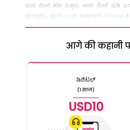
ಇದರ ಮೇಲೆ ಕಿವೀ ಮಿಶ್ರಣ, ಅದರ ಮೇಲೆ ಪುಡಿ ಐಸ್‌....
ಟ್ರೇನಲ್ಲಿರಿಸಿ, ಮನೆಗೆ ಬಂದ ಅತಿಥಿಗಳಿಗೆ ಸವಿಯಲು ಕ
आगे की कहानी पढ़
ಡಿಜಿಟಲ್
(1 साल)
USD10