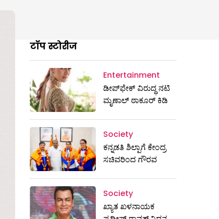
टॉप स्टोरीज
Entertainment
ಡೀಪ್‌ಫೇಕ್ ವಿರುದ್ಧ ನಟಿ
ಮೃಣಾಲ್ ಠಾಕೂರ್ ಕಿಡಿ
Society
ಕನ್ನಡತಿ ಶಿಲ್ಪಾಗೆ ಕೇಂದ್ರ
ಸಚಿವರಿಂದ ಗೌರವ
Society
ಖ್ಯಾತ ಖಳನಾಯಕ
ಪ್ರದೀಪ್ ರಾವತ್‌ ನಿಧನ