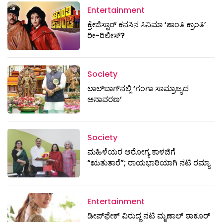
Entertainment
ಕ್ರೇಜಿಸ್ಟಾರ್ ಕನಸಿನ ಸಿನಿಮಾ ‘ಶಾಂತಿ ಕ್ರಾಂತಿ’
ರೀ-ರಿಲೀಸ್?
Society
ಲಾಲ್‌ಬಾಗ್‌ನಲ್ಲಿ ‘ಗಂಗಾ ಸಾಮ್ರಾಜ್ಯದ
ಅನಾವರಣ’
Society
ಮಹಿಳೆಯರ ಆರೋಗ್ಯ ಕಾಳಜಿಗೆ
“ಋತುತಾರೆ”; ರಾಯಭಾರಿಯಾಗಿ ನಟಿ ರಮ್ಯಾ
Entertainment
ಡೀಪ್‌ಫೇಕ್ ವಿರುದ್ಧ ನಟಿ ಮೃಣಾಲ್ ಠಾಕೂರ್