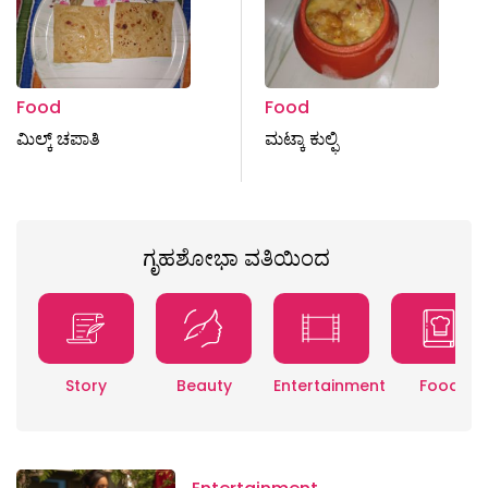
Food
Food
ಮಿಲ್ಕ್ ಚಪಾತಿ
ಮಟ್ಕಾ ಕುಲ್ಫಿ
ಗೃಹಶೋಭಾ ವತಿಯಿಂದ
Story
Beauty
Entertainment
Food