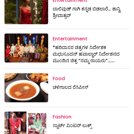
Entertainment
ಬಾಲಿವುಡ್ ಗಾಗಿ ಕನ್ನಡ ಬಿಡಲಾರೆ… ಶಾನ್ವಿ
ಶ್ರೀವಾತ್ಸವ್
Entertainment
*ಹರಿದಾಸರ ಚಿತ್ರಗಳ ನಿರ್ದೇಶಕ
ಮಧುಸೂದನ್ ಹವಾಲ್ದಾರ್ ನಿರ್ದೇಶನದ
ಮುಂದಿನ ಚಿತ್ರ “ನಮ್ಮ ರಾಯರು”…….
Food
ಚಳಿಗಾಲದ ರೆಸಿಪೀಸ್
Fashion
ಸ್ಮಾರ್ಟ್‌ ವಿಂಟರ್‌ ಲುಕ್ಸ್