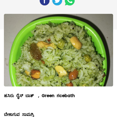
ಹಸಿರು ರೈಸ್ ಬಾತ್
, Green ricebath
ಬೇಕಾಗುವ ಸಾಮಗ್ರಿ