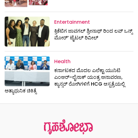
Entertainment
ಕ್ರಿಕೆಟಿಗ ಜಾವಗಲ್ ಶ್ರೀನಾಥ್ ರಿಂದ ಲವ್ ಒನ್ಸ್
ಮೋರ್’ ಟೈಟಲ್ ರಿವೀಲ್
Health
ಕರ್ನಾಟಕದ ಮೊದಲ ಎಲೆಕ್ಟಾ ಯುನಿಟಿ
ಎಂಆರ್-ಲೈನಾಕ್ ಯಂತ್ರ ಅನಾವರಣ,
ಕ್ಯಾನ್ಸರ್ ರೋಗಿಗಳಿಗೆ HCG ಆಸ್ಪತ್ರೆಯಲ್ಲಿ
ಅತ್ಯಾಧುನಿಕ ಚಿಕಿತ್ಸೆ