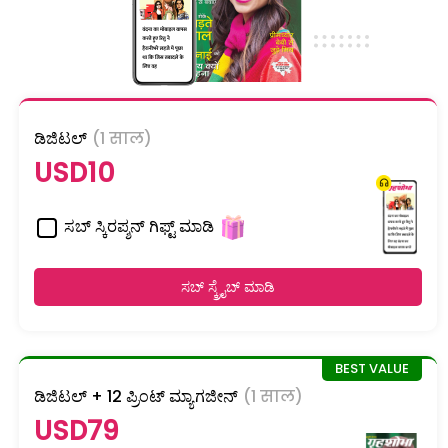
ಡಿಜಿಟಲ್
(1 साल)
USD10
ಸಬ್ ಸ್ಕಿರಪ್ಶನ್ ಗಿಫ್ಟ್ ಮಾಡಿ
ಸಬ್ ಸ್ಕ್ರೈಬ್ ಮಾಡಿ
ಡಿಜಿಟಲ್ + 12 ಪ್ರಿಂಟ್ ಮ್ಯಾಗಜೀನ್
(1 साल)
USD79