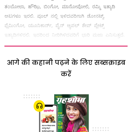
ತಂಬೋಲಾ, ಹೌಝಿ, ಬಿಂಗೋ, ಮಾನೋಪೋಲಿ, ರಮ್ಮಿ ಇತ್ಯಾದಿ
ಆಟಗಳೂ ಇರಲಿ. ಪೂಲ್ ನಲ್ಲಿ ಇಳಿದವರಿಗಾಗಿ ಡೋನಟ್ಸ್,
ಫ್ಲೆಮಿಂಗೋ, ಯೂನಿಕಾರ್ನ್‌, ಪೈನ್‌ ಆ್ಯಪಲ್ ಶೇಪ್‌ ಪ್ಲೇಟ್ಸ್
ಇತ್ಯಾದಿಗಳಿರಲಿ. ಇದರಿಂದ ನೀರಿಗಿಳಿದವರಿಗೆ ಭಾರಿ ಮಜಾ ಎನಿಸುತ್ತದೆ.
आगे की कहानी पढ़ने के लिए सब्सक्राइब
करें