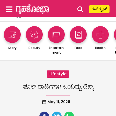
⚲
ಸಬ್ ಸ್ಕ್ರೈಬ್
Story
Beauty
Entertain
Food
Health
ment
Lifestyle
‌ಪೂಲ್ ‌ಪಾರ್ಟಿಗಾಗಿ ಒಂದಿಷ್ಟು ಟಿಪ್ಸ್
May 11, 2026