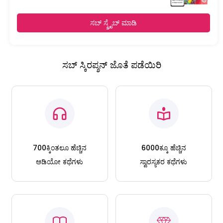
ಸಬ್ ಸ್ಕ್ರೈಬ್ ಮಾಡಿ
ಸಬ್ ಸ್ಕಿರಪ್ಶನ್ ಜೊತೆ ಪಡೆಯಿರಿ
700ಕ್ಕಿಂತಲೂ ಹೆಚ್ಚಿನ
6000ಕ್ಕೂ ಹೆಚ್ಚಿನ
ಆಡಿಯೋ ಕಥೆಗಳು
ಸ್ವಾರಸ್ಯಕರ ಕಥೆಗಳು