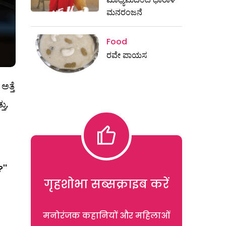
ಮನರಂಜನೆ
Food
ರವೇ ಪಾಯಸ
ತ್ತೆ
ು,
''
गृहशोभा सब्सक्राइब करें
मनोरंजक कहानियों और महिलाओं