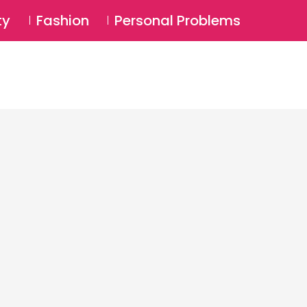
⚲
BSCRIBE
Login
ty
Fashion
Personal Problems
⚲