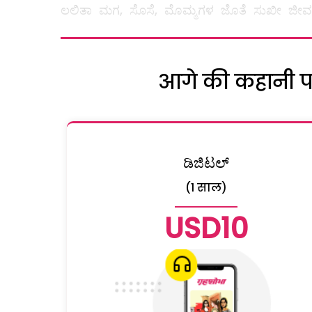
ಲಲಿತಾ ಮಗ, ಸೊಸೆ, ಮೊಮ್ಮಗಳ ಜೊತೆ ಸುಖೀ ಜೀವನ ನಡೆಸು
आगे की कहानी पढ़
ಡಿಜಿಟಲ್
(1 साल)
USD10