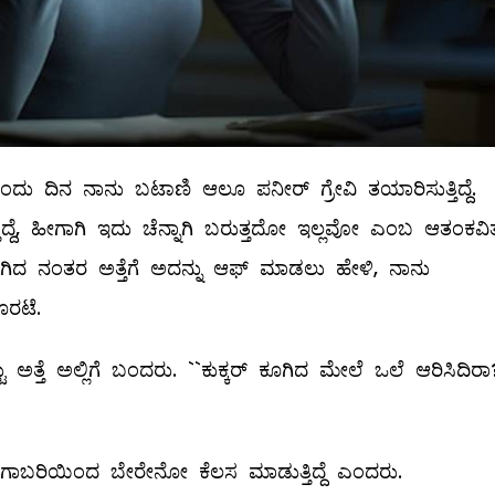
 ದಿನ ನಾನು ಬಟಾಣಿ ಆಲೂ ಪನೀರ್‌ ಗ್ರೇವಿ ತಯಾರಿಸುತ್ತಿದ್ದೆ. ಅ
ದೆ, ಹೀಗಾಗಿ ಇದು ಚೆನ್ನಾಗಿ ಬರುತ್ತದೋ ಇಲ್ಲವೋ ಎಂಬ ಆತಂಕವಿತ್ತ
 ಕೂಗಿದ ನಂತರ ಅತ್ತೆಗೆ ಅದನ್ನು ಆಫ್‌ ಮಾಡಲು ಹೇಳಿ, ನಾನು
ೊರಟೆ.
ು ಅತ್ತೆ ಅಲ್ಲಿಗೆ ಬಂದರು. ``ಕುಕ್ಕರ್‌ ಕೂಗಿದ ಮೇಲೆ ಒಲೆ ಆರಿಸಿದಿರಾ?
ದು ಗಾಬರಿಯಿಂದ ಬೇರೇನೋ ಕೆಲಸ ಮಾಡುತ್ತಿದ್ದೆ ಎಂದರು.