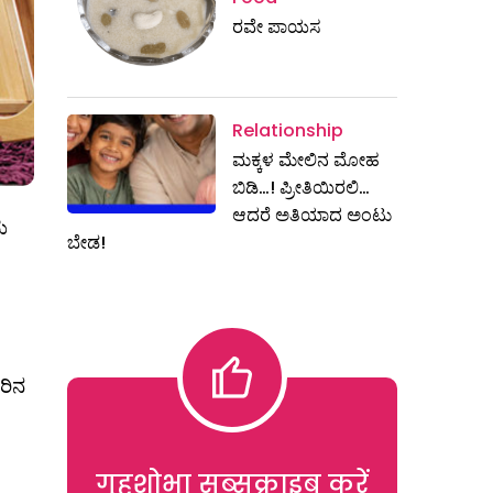
ರವೇ ಪಾಯಸ
Relationship
ಮಕ್ಕಳ ಮೇಲಿನ ಮೋಹ
ಬಿಡಿ…! ಪ್ರೀತಿಯಿರಲಿ…
ಆದರೆ ಅತಿಯಾದ ಅಂಟು
ು
ಬೇಡ!
ರಿನ
गृहशोभा सब्सक्राइब करें