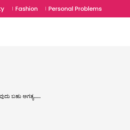
⚲
BSCRIBE
Login
ty
Fashion
Personal Problems
⚲
ವುದು ಬಹು ಅಗತ್ಯ......