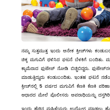
ನಮ್ಮ ಸುತ್ತಮುತ್ತ ಇಂದು ಅನೇಕ ಕ್ರೀಚ್‌ಗಳು ಕಂಡುಬ
ಚಿಕ್ಕ ಮಗುವಿಗೆ ಥಳಿಸಿದ ಘಟನೆ ಬೆಳಕಿಗೆ ಬಂದಿತು.
ಕ್ಯಾಮೆರಾದ ಫುಟೇಜ್‌ ನೋಡಿ ಬಿಚ್ಚಿಬಿದ್ದರು. ಫುಟೇಜ
ಮಾಡುತ್ತಿದ್ದುದು ಕಂಡುಬಂದಿತು. ಇಂತಹ ಘಟನೆ ನಡ
ಕ್ರೀಚ್‌ನಲ್ಲಿ 5 ವರ್ಷದ ಮಗುವಿಗೆ ಕೆಣಕಿ ಕೆಣಕಿ ಪರ
ಆಧಾರದ ಮೇಲೆ ಪೊಲೀಸರು ಅಪರಾಧಿಯನ್ನು ದಸ್ತಗಿರಿ 
ಇಂದು ಹೆಚ್ಚಿನ ಮಹಿಳೆಯರು ಉದ್ಯೋಗ ಮಾಡಲು ಹೊರಟಿದ