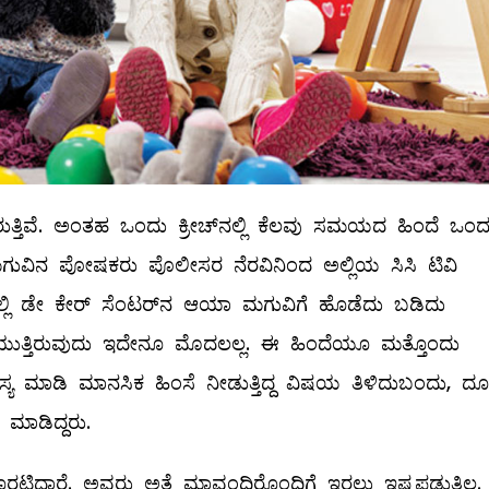
ರುತ್ತಿವೆ. ಅಂತಹ ಒಂದು ಕ್ರೀಚ್‌ನಲ್ಲಿ ಕೆಲವು ಸಮಯದ ಹಿಂದೆ ಒಂದ
 ಮಗುವಿನ ಪೋಷಕರು ಪೊಲೀಸರ ನೆರವಿನಿಂದ ಅಲ್ಲಿಯ ಸಿಸಿ ಟಿವಿ
್‌ನಲ್ಲಿ ಡೇ ಕೇರ್‌ ಸೆಂಟರ್‌ನ ಆಯಾ ಮಗುವಿಗೆ ಹೊಡೆದು ಬಡಿದು
ೆಯುತ್ತಿರುವುದು ಇದೇನೂ ಮೊದಲಲ್ಲ. ಈ ಹಿಂದೆಯೂ ಮತ್ತೊಂದು
ಿಹಾಸ್ಯ ಮಾಡಿ ಮಾನಸಿಕ ಹಿಂಸೆ ನೀಡುತ್ತಿದ್ದ ವಿಷಯ ತಿಳಿದುಬಂದು, ದೂ
ಮಾಡಿದ್ದರು.
್ದಾರೆ. ಅವರು ಅತ್ತೆ ಮಾವಂದಿರೊಂದಿಗೆ ಇರಲು ಇಷ್ಟಪಡುತ್ತಿಲ್ಲ.