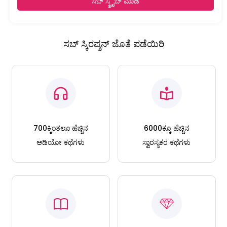
ಸಬ್ ಸ್ಕ್ರೈಬ್ ಮಾಡಿ
ಸಬ್ ಸ್ಕಿರಪ್ಶನ್ ಜೊತೆ ಪಡೆಯಿರಿ
700ಕ್ಕಿಂತಲೂ ಹೆಚ್ಚಿನ
6000ಕ್ಕೂ ಹೆಚ್ಚಿನ
ಆಡಿಯೋ ಕಥೆಗಳು
ಸ್ವಾರಸ್ಯಕರ ಕಥೆಗಳು