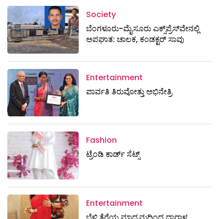
Society
ಬೆಂಗಳೂರು-ಮೈಸೂರು ಎಕ್ಸ್​ಪ್ರೆಸ್‌ವೇನಲ್ಲಿ
ಅಪಘಾತ: ಚಾಲಕ, ಕಂಡಕ್ಟರ್ ಸಾವು
Entertainment
ಪಾರ್ವತಿ ತಿರುವೋತ್ತು ಅಭಿನೇತ್ರಿ
Fashion
ಟ್ರೆಂಡಿ ಕಾರ್ಡ್‌ ಸೆಟ್ಸ್
Entertainment
ಬೆಳ್ಳಿ ತೆರೆಯ ಮಾಧ್ಯಮದಿಂದ ಧಾರಾಳ