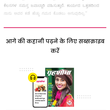
ಕೆಲಸಗಳ ಸಮಸ್ತ ಜವಾಬ್ದಾರಿ ವಹಿಸುತ್ತಾರೆ. ಕಾರ್ಯದ ಒತ್ತಡದಿಂದ
ನಾನು ಅವರ ಕಡೆ ಹೆಚ್ಚು ಗಮನ ಕೊಡಲು ಆಗುವುದಿಲ್ಲ.''
आगे की कहानी पढ़ने के लिए सब्सक्राइब
करें