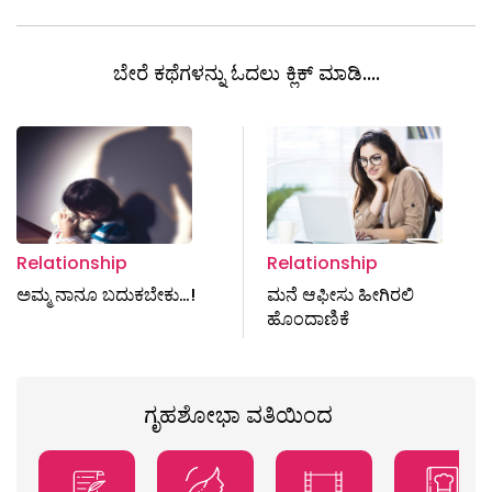
ಬೇರೆ ಕಥೆಗಳನ್ನು ಓದಲು ಕ್ಲಿಕ್ ಮಾಡಿ....
Relationship
Relationship
ಅಮ್ಮ ನಾನೂ ಬದುಕಬೇಕು…!
ಮನೆ ಆಫೀಸು ಹೀಗಿರಲಿ
ಹೊಂದಾಣಿಕೆ
ಗೃಹಶೋಭಾ ವತಿಯಿಂದ