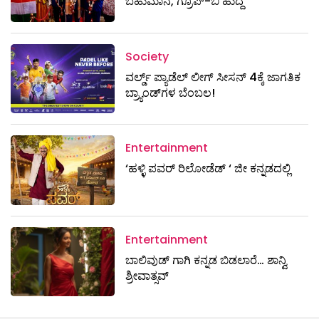
ಬಹುಮಾನ, ಗ್ರೂಪ್-ಬಿ ಹುದ್ದೆ
Society
ವರ್ಲ್ಡ್ ಪ್ಯಾಡೆಲ್ ಲೀಗ್ ಸೀಸನ್ 4ಕ್ಕೆ ಜಾಗತಿಕ
ಬ್ರ್ಯಾಂಡ್‌ಗಳ ಬೆಂಬಲ!
Entertainment
‘ಹಳ್ಳಿ ಪವರ್ ರಿಲೋಡೆಡ್ ‘ ಜೀ ಕನ್ನಡದಲ್ಲಿ
Entertainment
ಬಾಲಿವುಡ್ ಗಾಗಿ ಕನ್ನಡ ಬಿಡಲಾರೆ… ಶಾನ್ವಿ
ಶ್ರೀವಾತ್ಸವ್