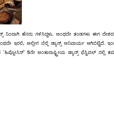
್ಯಾನ್ಸ್ ನಿಂದಾಗಿ ಹೆಸರು ಗಳಿಸಿದ್ದಳು. ಅಂಥದೇ ತಂಡಗಳು ಈಗ ದೇಶದಲ್
ಿ ಎಂಥದೇ ಇರಲಿ, ಅಲ್ಲೀಗ ಬೆಲ್ಲಿ ಡ್ಯಾನ್ಸ್ ಅನಿವಾರ್ಯ ಆಗಿಬಿಟ್ಟಿದೆ. ಇ
ಪ್ನೋಸಿಸ್‌' 5ನೇ ಅಂತಾರಾಷ್ಟ್ರೀಯ ಡ್ಯಾನ್ಸ್ ಫೆಸ್ಟಿವಲ್ ‌ನಲ್ಲಿ ತಮ್