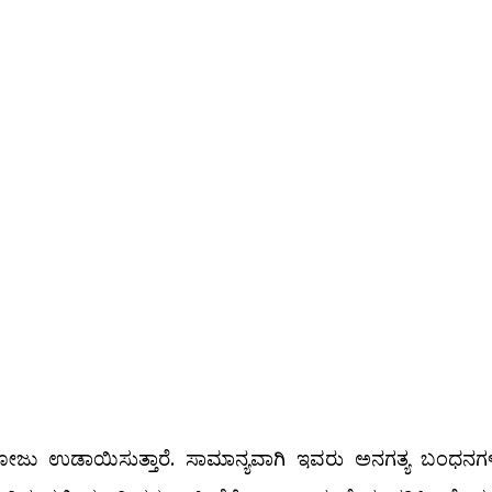
ಗಿ ಮೋಜು ಉಡಾಯಿಸುತ್ತಾರೆ. ಸಾಮಾನ್ಯವಾಗಿ ಇವರು ಅನಗತ್ಯ ಬಂಧನಗಳ