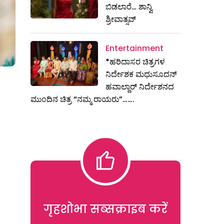
ಬಿಡಲಾರೆ… ಶಾನ್ವಿ
ಶ್ರೀವಾತ್ಸವ್
Entertainment
*ಹರಿದಾಸರ ಚಿತ್ರಗಳ
ನಿರ್ದೇಶಕ ಮಧುಸೂದನ್
ಹವಾಲ್ದಾರ್ ನಿರ್ದೇಶನದ
ಮುಂದಿನ ಚಿತ್ರ “ನಮ್ಮ ರಾಯರು”…….
गृहशोभा सब्सक्राइब करें