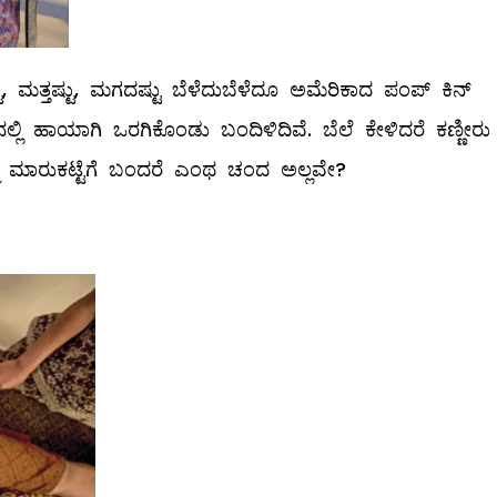
 ಮತ್ತಷ್ಟು, ಮಗದಷ್ಟು ಬೆಳೆದುಬೆಳೆದೂ ಅಮೆರಿಕಾದ ಪಂಪ್‌ ಕಿನ್‌
 ನಲ್ಲಿ ಹಾಯಾಗಿ ಒರಗಿಕೊಂಡು ಬಂದಿಳಿದಿವೆ. ಬೆಲೆ ಕೇಳಿದರೆ ಕಣ್ಣೀರು
್ಮ ಮಾರುಕಟ್ಟೆಗೆ ಬಂದರೆ ಎಂಥ ಚಂದ ಅಲ್ಲವೇ?