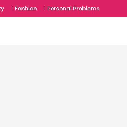
⚲
BSCRIBE
Login
ty
Fashion
Personal Problems
⚲