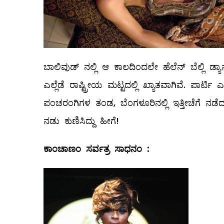
ಬಾಲಿವುಡ್‌ ನಲ್ಲಿ ಆ ಕಾಲದಿಂದಲೇ ಹೆಲೆನ್‌ ಬೆಲ್ಲಿ ಡ
ಎಲ್ಲೆಡೆ ರಾಷ್ಟ್ರೀಯ ಮಟ್ಟದಲ್ಲಿ ಖ್ಯಾತವಾಗಿವೆ. ಪಾರ್ಟ
ಪಂಚರಂಗಿಗಳ ತಂಡ, ಬೆಂಗಳೂರಿನಲ್ಲಿ ಇತ್ತೀಚೆಗೆ ನಡೆದ `ಹಿ
ನಡು ಕುಣಿಸಿದ್ದು ಹೀಗೆ!
ಕಾಂಚಾಣಂ
ಸರ್ವತ್ರ
ಸಾಧನಂ
: