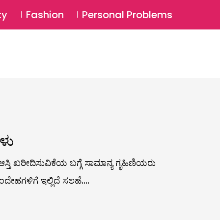
⚲
BSCRIBE
Login
ty
Fashion
Personal Problems
⚲
ಗಳು
ತಿ ಖರೀದಿಸುವಿಕೆಯ ಬಗ್ಗೆ ಸಾಮಾನ್ಯ ಗೃಹಿಣಿಯರು
ಹಗಳಿಗೆ ಇಲ್ಲಿದೆ ಸಲಹೆ....