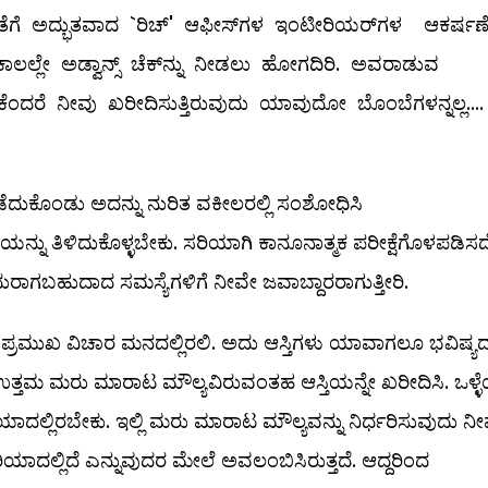
ೊತೆಗೆ ಅದ್ಭುತವಾದ `ರಿಚ್‌' ಆಫೀಸ್‌ಗಳ ಇಂಟೀರಿಯರ್‌ಗಳ ಆಕರ್ಷಣೆ
ಲಲ್ಲೇ ಅಡ್ವಾನ್ಸ್ ಚೆಕ್‌ನ್ನು ನೀಡಲು ಹೋಗದಿರಿ. ಅವರಾಡುವ
ಂದರೆ ನೀವು ಖರೀದಿಸುತ್ತಿರುವುದು ಯಾವುದೋ ಬೊಂಬೆಗಳನ್ನಲ್ಲ....
 ಪಡೆದುಕೊಂಡು ಅದನ್ನು ನುರಿತ ವಕೀಲರಲ್ಲಿ ಸಂಶೋಧಿಸಿ
ಯನ್ನು ತಿಳಿದುಕೊಳ್ಳಬೇಕು. ಸರಿಯಾಗಿ ಕಾನೂನಾತ್ಮಕ ಪರೀಕ್ಷೆಗೊಳಪಡಿಸದ
ುರಾಗಬಹುದಾದ ಸಮಸ್ಯೆಗಳಿಗೆ ನೀವೇ ಜವಾಬ್ದಾರರಾಗುತ್ತೀರಿ.
್ರಮುಖ ವಿಚಾರ ಮನದಲ್ಲಿರಲಿ. ಅದು ಆಸ್ತಿಗಳು ಯಾವಾಗಲೂ ಭವಿಷ್ಯ
ು ಉತ್ತಮ ಮರು ಮಾರಾಟ ಮೌಲ್ಯವಿರುವಂತಹ ಆಸ್ತಿಯನ್ನೇ ಖರೀದಿಸಿ. ಒಳ್
ಲ್ಲಿರಬೇಕು. ಇಲ್ಲಿ ಮರು ಮಾರಾಟ ಮೌಲ್ಯವನ್ನು ನಿರ್ಧರಿಸುವುದು ನೀ
ಲಿದೆ ಎನ್ನುವುದರ ಮೇಲೆ ಅವಲಂಬಿಸಿರುತ್ತದೆ. ಆದ್ದರಿಂದ