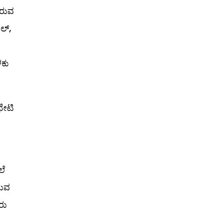
ಿರುವ
ಾಲ್,
ಳಕು
ೇಟಿ
ಲೆ
ಸುವ
ರು