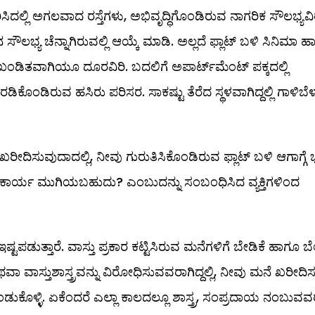
ರಿಸಿದಲ್ಲಿ ಅಗಲವಾದ ರಸ್ತೆಗಳು, ಅಭಿವೃದ್ಧಿಗೊಂಡಿರುವ ನಾಗರಿಕ ಸೌಲಭ್ಯವ
ನ ಸೌಲಭ್ಯ ಚೆನ್ನಾಗಿರುವಲ್ಲಿ ಆಯ್ಕೆ ಮಾಡಿ. ಅಲ್ಲದೆ ಫ್ಲಾಟ್‌ ಬಳಿ ಸಿನಿಮಾ ಹ
ಿ ಖಂಡಿತವಾಗಿಯೂ ದೂರವಿರಿ. ಬದಲಿಗೆ ಅಪಾರ್ಟ್‌ಮೆಂಟ್‌ ಪಕ್ಕದಲ್ಲಿ
ಿಕೊಂಡಿರುವ ಹಸಿರು ಪರಿಸರ. ಸಾಕಷ್ಟು ತೆರೆದ ಸ್ಥಳವಾಗಿದ್ದಲ್ಲಿ ಗಾಳಿಬೆ
ರೀದಿಸುವುದಾದಲ್ಲಿ, ನೀವು ಗುರುತಿಸಿಕೊಂಡಿರುವ ಫ್ಲಾಟ್‌ ಬಳಿ ಆಗಾಗ್ಗೆ ಭ
್ಮಾಣ ಕಾರ್ಯ ಮುಗಿಯಬಹುದು? ಎಂಬುದನ್ನು ಸಂಬಂಧಿಸಿದ ವ್ಯಕ್ತಿಗಳಿಂದ
ಟಪಡುತ್ತಾರೆ. ವಾಸ್ತು ಪ್ರಕಾರ ಕಟ್ಟಿಸಿರುವ ಮನೆಗಳಿಗೆ ಬೇಡಿಕೆ ಹಾಗೂ ಬೆ
ಿ ಅಥವಾ ವಾಸ್ತುಶಾಸ್ತ್ರವನ್ನು ವಿರೋಧಿಸುವವರಾಗಿದ್ದಲ್ಲಿ, ನೀವು ಮನೆ ಖರೀದಿ
ಕೊಂಡುಕೊಳ್ಳಿ. ಏಕೆಂದರೆ ಎಲ್ಲಾ ಕಾಲದಲ್ಲೂ ಶಾಸ್ತ್ರ, ಸಂಪ್ರದಾಯ ನಂಬುವವ