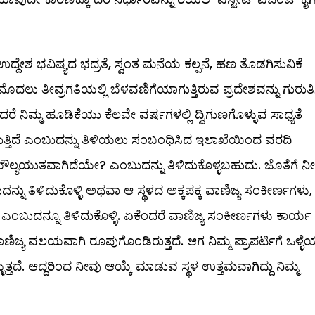
ೇಶ ಭವಿಷ್ಯದ ಭದ್ರತೆ, ಸ್ವಂತ ಮನೆಯ ಕಲ್ಪನೆ, ಹಣ ತೊಡಗಿಸುವಿಕೆ
 ಮೊದಲು ತೀವ್ರಗತಿಯಲ್ಲಿ ಬೆಳವಣಿಗೆಯಾಗುತ್ತಿರುವ ಪ್ರದೇಶವನ್ನು ಗುರುತಿ
 ನಿಮ್ಮ ಹೂಡಿಕೆಯು ಕೆಲವೇ ವರ್ಷಗಳಲ್ಲಿ ದ್ವಿಗುಣಗೊಳ್ಳುವ ಸಾಧ್ಯತೆ
 ಸಾಗುತ್ತಿದೆ ಎಂಬುದನ್ನು ತಿಳಿಯಲು ಸಂಬಂಧಿಸಿದ ಇಲಾಖೆಯಿಂದ ವರದಿ
ಮೌಲ್ಯಯುತವಾಗಿದೆಯೇ? ಎಂಬುದನ್ನು ತಿಳಿದುಕೊಳ್ಳಬಹುದು. ಜೊತೆಗೆ ನ
ು ತಿಳಿದುಕೊಳ್ಳಿ ಅಥವಾ ಆ ಸ್ಥಳದ ಅಕ್ಕಪಕ್ಕ ವಾಣಿಜ್ಯ ಸಂಕೀರ್ಣಗಳು,
 ಎಂಬುದನ್ನೂ ತಿಳಿದುಕೊಳ್ಳಿ. ಏಕೆಂದರೆ ವಾಣಿಜ್ಯ ಸಂಕೀರ್ಣಗಳು ಕಾರ್ಯ
 ವಾಣಿಜ್ಯ ವಲಯವಾಗಿ ರೂಪುಗೊಂಡಿರುತ್ತದೆ. ಆಗ ನಿಮ್ಮ ಪ್ರಾಪರ್ಟಿಗೆ ಒಳ್ಳೆ
್ತದೆ. ಆದ್ದರಿಂದ ನೀವು ಆಯ್ಕೆ ಮಾಡುವ ಸ್ಥಳ ಉತ್ತಮವಾಗಿದ್ದು ನಿಮ್ಮ