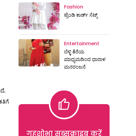
Fashion
ಟ್ರೆಂಡಿ ಕಾರ್ಡ್‌ ಸೆಟ್ಸ್
Entertainment
ಬೆಳ್ಳಿ ತೆರೆಯ
ಮಾಧ್ಯಮದಿಂದ ಧಾರಾಳ
ಮನರಂಜನೆ
ದೆ.
ತಿಗೆ
गृहशोभा सब्सक्राइब करें