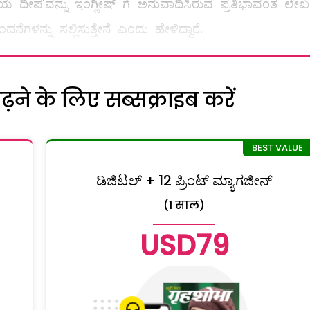
ದಯ ದೀಪ'ವನ್ನು ಇಂಗ್ಲೀಷ್ ಗೆ ಅನುವಾದಿಸಿರುವ ಪ್ರತಿಭಾವಂತ ಲೇಖ
ೆಗಳನ್ನು ಸಲ್ಲಿಸುತ್ತೇನೆ ಎಂದು ಹೇಳಿದ್ದಾರೆ.
ने के लिए सब्सक्राइब करें
ಡಿಜಿಟಲ್ + 12 ಪ್ರಿಂಟ್ ಮ್ಯಾಗಜೀನ್
(1 साल)
USD79