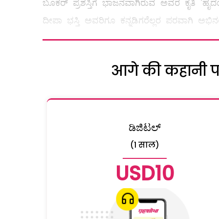
ಬೂಕರ್ ಪ್ರಶಸ್ತಿಗೆ ಭಾಜನವಾಗಿರುವ ಅವರ ಕೃತಿ 'ಹೃ
ದೀಪಾ ಭಸ್ತಿ ಅವರಿಗೂ ಕನ್ನಡಿಗರೆಲ್ಲರ ಪರವಾಗಿ ಅಭಿನಂದನ
आगे की कहानी पढ़
ಡಿಜಿಟಲ್
(1 साल)
USD10