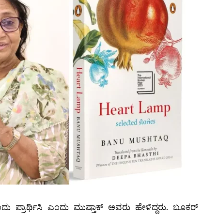
ದು ಪ್ರಾರ್ಥಿಸಿ ಎಂದು ಮುಷ್ತಾಕ್ ಅವರು ಹೇಳಿದ್ದರು. ಬೂಕರ್‌