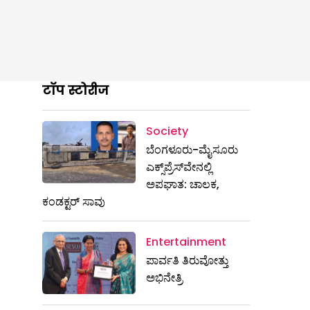
टॉप स्टोरीज
Society
ಬೆಂಗಳೂರು-ಮೈಸೂರು
ಎಕ್ಸ್​ಪ್ರೆಸ್‌ವೇನಲ್ಲಿ
ಅಪಘಾತ: ಚಾಲಕ,
ಕಂಡಕ್ಟರ್ ಸಾವು
Entertainment
ಪಾರ್ವತಿ ತಿರುವೋತ್ತು
ಅಭಿನೇತ್ರಿ