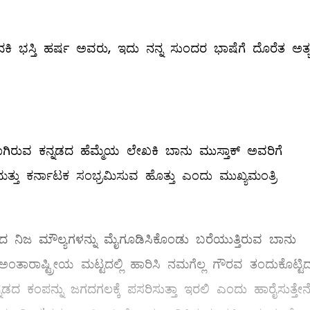
ಿ ಭಸ್ತಿ ಹರ್ಷ ಅವರು, ಇದು ನನ್ನ ಸುಂದರ ಭಾಷೆಗೆ ದೊರೆತ ಅತ್
ತರಾಗಿರುವ ಕನ್ನಡದ ಹೆಮ್ಮೆಯ ಲೇಖಕಿ ಬಾನು ಮುಸ್ತಾಕ್ ಅವರಿಗೆ
ಮತ್ತು ಕರ್ನಾಟಕ ಸಂಭ್ರಮಿಸುವ ಹೊತ್ತು ಎಂದು ಮುಖ್ಯಮಂತ್ರಿ
ವದ ನಿಜ ಮೌಲ್ಯಗಳನ್ನು ಮೈಗೂಡಿಸಿಕೊಂಡು ಬರೆಯುತ್ತಿರುವ ಬಾನು
ಾರಾಷ್ಟ್ರೀಯ ಮಟ್ಟದಲ್ಲಿ ಹಾರಿಸಿ ನಮಗೆಲ್ಲ ಗೌರವ ತಂದುಕೊಟ್ಟಿದ್ದ
ನಡದ ಕಂಪನ್ನು ಜಗದಗಲಕ್ಕೆ ಪಸರಿಸುತ್ತಾ ಇರಲಿ ಎಂದು ಹಾರೈಸುತ್ತೇನೆ