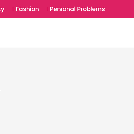
⚲
BSCRIBE
Login
ty
Fashion
Personal Problems
⚲