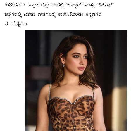
ಗಳಿಸಿದವರು. ಕನ್ನಡ ಚಿತ್ರರಂಗದಲ್ಲಿ ‘ಜಾಗ್ವಾರ್’ ಮತ್ತು ‘ಕೆಜಿಎಫ್’
ಚಿತ್ರಗಳಲ್ಲಿ ವಿಶೇಷ ಗೀತೆಗಳಲ್ಲಿ ಕಾಣಿಸಿಕೊಂಡು ಕನ್ನಡಿಗರ
ಮನಗೆದ್ದವರು.