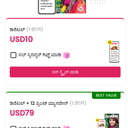
ಡಿಜಿಟಲ್
(1 साल)
USD10
ಸಬ್ ಸ್ಕಿರಪ್ಶನ್ ಗಿಫ್ಟ್ ಮಾಡಿ
ಸಬ್ ಸ್ಕ್ರೈಬ್ ಮಾಡಿ
ಡಿಜಿಟಲ್ + 12 ಪ್ರಿಂಟ್ ಮ್ಯಾಗಜೀನ್
(1 साल)
USD79