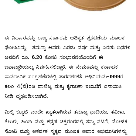
ಈ ನಿರ್ಧಾರವನ್ನು ರಾಜ್ಯ ಸರ್ಕಾರವು ಅಧಿಕೃತ ಪ್ರಕಟಣೆಯ ಮೂಲಕ
ಘೋಷಿಸಿದ್ದು, ತಮನ್ನಾ ಅವರು ಎರಡು ವರ್ಷ ಮತ್ತು ಎರಡು ದಿನಗಳ
ಅವಧಿಗೆ ರೂ. 6.20 ಕೋಟಿ ಸಂಭಾವನೆಯೊಂದಿಗೆ ಈ
ಜವಾಬ್ದಾರಿಯನ್ನು ನಿರ್ವಹಿಸಲಿದ್ದಾರೆ. ಈ ನೇಮಕವನ್ನು ಕರ್ನಾಟಕ
ಸಾರ್ವಜನಿಕ ಸಂಗ್ರಹಣೆಗಳಲ್ಲಿ ಪಾರದರ್ಶಕತೆ ಅಧಿನಿಯಮ-1999ರ
ಕಲಂ 4(ಜಿ)ರಡಿ ವಾಣಿಜ್ಯ ಮತ್ತು ಕೈಗಾರಿಕಾ ಇಲಾಖೆಗೆ ವಿನಾಯಿತಿ
ನೀಡಿ ದೃಢಪಡಿಸಲಾಗಿದೆ.
ಮಿಲ್ಕಿ ಬ್ಯೂಟಿ ಎಂದೇ ಖ್ಯಾತರಾಗಿರುವ ತಮನ್ನಾ ಭಾಟಿಯಾ, ತಮಿಳು,
ತೆಲುಗು, ಹಿಂದಿ ಮತ್ತು ಕನ್ನಡ ಚಿತ್ರರಂಗದಲ್ಲಿ ತಮ್ಮ ನಟನೆ, ಮೋಹಕ
ನೋಟ ಮತ್ತು ಆಕರ್ಷಕ ನೃತ್ಯದ ಮೂಲಕ ಅಪಾರ ಅಭಿಮಾನಿಗಳನ್ನು