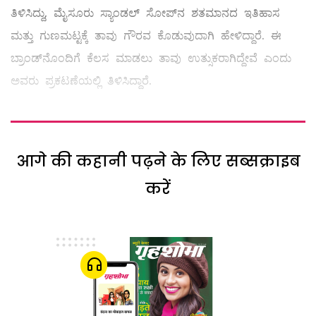
ತಿಳಿಸಿದ್ದು, ಮೈಸೂರು ಸ್ಯಾಂಡಲ್ ಸೋಪ್‌ನ ಶತಮಾನದ ಇತಿಹಾಸ
ಮತ್ತು ಗುಣಮಟ್ಟಕ್ಕೆ ತಾವು ಗೌರವ ಕೊಡುವುದಾಗಿ ಹೇಳಿದ್ದಾರೆ. ಈ
ಬ್ರಾಂಡ್‌ನೊಂದಿಗೆ ಕೆಲಸ ಮಾಡಲು ತಾವು ಉತ್ಸುಕರಾಗಿದ್ದೇವೆ ಎಂದು
ಅವರು ಪ್ರಕಟಣೆಯಲ್ಲಿ ತಿಳಿಸಿದ್ದಾರೆ.
आगे की कहानी पढ़ने के लिए सब्सक्राइब
करें