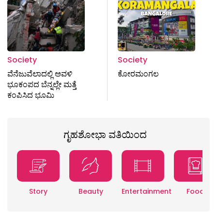
Society
Society
ವೆನೆಜುವೆಲಾದಲ್ಲಿ ಅವಳಿ
ಕೋರಮಂಗಲ
ಭೂಕಂಪದ ಬೆನ್ನಲ್ಲೇ ಮತ್ತೆ
ಕಂಪಿಸಿದ ಭೂಮಿ
ಗೃಹಶೋಭಾ ವತಿಯಿಂದ
Story
Beauty
Entertainment
Food