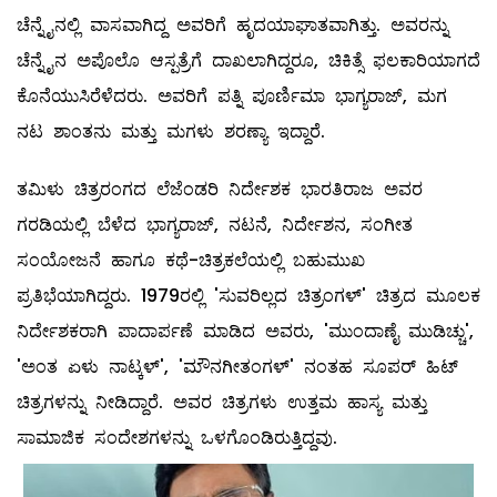
ಚೆನ್ನೈನಲ್ಲಿ ವಾಸವಾಗಿದ್ದ ಅವರಿಗೆ ಹೃದಯಾಘಾತವಾಗಿತ್ತು. ಅವರನ್ನು
ಚೆನ್ನೈನ ಅಪೊಲೊ ಆಸ್ಪತ್ರೆಗೆ ದಾಖಲಾಗಿದ್ದರೂ, ಚಿಕಿತ್ಸೆ ಫಲಕಾರಿಯಾಗದೆ
ಕೊನೆಯುಸಿರೆಳೆದರು. ಅವರಿಗೆ ಪತ್ನಿ ಪೂರ್ಣಿಮಾ ಭಾಗ್ಯರಾಜ್, ಮಗ
ನಟ ಶಾಂತನು ಮತ್ತು ಮಗಳು ಶರಣ್ಯಾ ಇದ್ದಾರೆ.
ತಮಿಳು ಚಿತ್ರರಂಗದ ಲೆಜೆಂಡರಿ ನಿರ್ದೇಶಕ ಭಾರತಿರಾಜ ಅವರ
ಗರಡಿಯಲ್ಲಿ ಬೆಳೆದ ಭಾಗ್ಯರಾಜ್, ನಟನೆ, ನಿರ್ದೇಶನ, ಸಂಗೀತ
ಸಂಯೋಜನೆ ಹಾಗೂ ಕಥೆ-ಚಿತ್ರಕಲೆಯಲ್ಲಿ ಬಹುಮುಖ
ಪ್ರತಿಭೆಯಾಗಿದ್ದರು. 1979ರಲ್ಲಿ 'ಸುವರಿಲ್ಲದ ಚಿತ್ರಂಗಳ್' ಚಿತ್ರದ ಮೂಲಕ
ನಿರ್ದೇಶಕರಾಗಿ ಪಾದಾರ್ಪಣೆ ಮಾಡಿದ ಅವರು, 'ಮುಂದಾಣೈ ಮುಡಿಚ್ಚು',
'ಅಂತ ಏಳು ನಾಟ್ಕಳ್', 'ಮೌನಗೀತಂಗಳ್' ನಂತಹ ಸೂಪರ್ ಹಿಟ್
ಚಿತ್ರಗಳನ್ನು ನೀಡಿದ್ದಾರೆ. ಅವರ ಚಿತ್ರಗಳು ಉತ್ತಮ ಹಾಸ್ಯ ಮತ್ತು
ಸಾಮಾಜಿಕ ಸಂದೇಶಗಳನ್ನು ಒಳಗೊಂಡಿರುತ್ತಿದ್ದವು.