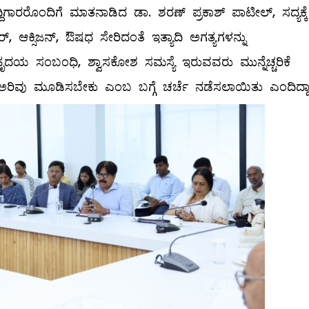
ಗಾರರೊಂದಿಗೆ ಮಾತನಾಡಿದ ಡಾ. ಶರಣ್​ ಪ್ರಕಾಶ್ ಪಾಟೀಲ್​, ಸದ್ಯಕ್ಕೆ
್, ಆಕ್ಸಿಜನ್, ಔಷಧ ಸೇರಿದಂತೆ ಇತ್ಯಾದಿ ಅಗತ್ಯಗಳನ್ನು
, ಹೃದಯ ಸಂಬಂಧಿ, ಶ್ವಾಸಕೋಶ ಸಮಸ್ಯೆ ಇರುವವರು ಮುನ್ನೆಚ್ಚರಿಕೆ
ೆ ಅರಿವು ಮೂಡಿಸಬೇಕು ಎಂಬ ಬಗ್ಗೆ ಚರ್ಚೆ ನಡೆಸಲಾಯಿತು ಎಂದಿದ್ದಾರ