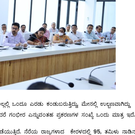
ಲಿ ಒಂದೂ ಎರಡು ಕಂಡುಬರುತ್ತಿದ್ದು, ಮೇನಲ್ಲಿ ಉಲ್ಬಣವಾಗಿದ್ದ
ಆದರೆ ಗಂಭೀರ ಎನ್ನುವಂತಹ ಪ್ರಕರಣಗಳ ಸಂಖ್ಯೆ ಒಂದು ಮಾತ್ರ ಇದೆ
ುತ್ತಿದೆ. ನೆರೆಯ ರಾಜ್ಯಗಳಾದ ಕೇರಳದಲ್ಲಿ 95, ತಮಿಳು ನಾಡಿನಲ್