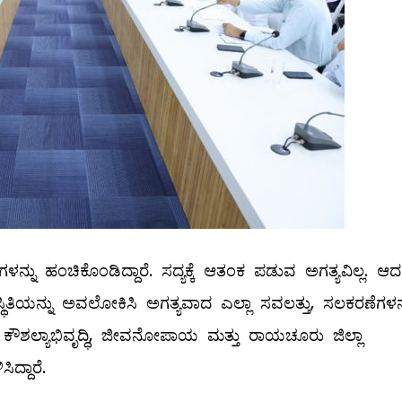
ನ್ನು ಹಂಚಿಕೊಂಡಿದ್ದಾರೆ. ಸದ್ಯಕ್ಕೆ ಆತಂಕ ಪಡುವ ಅಗತ್ಯವಿಲ್ಲ. ಆದರ
ಿಯನ್ನು ಅವಲೋಕಿಸಿ ಅಗತ್ಯವಾದ ಎಲ್ಲಾ ಸವಲತ್ತು, ಸಲಕರಣೆಗಳನ್
ಷಣ, ಕೌಶಲ್ಯಾಭಿವೃದ್ಧಿ, ಜೀವನೋಪಾಯ ಮತ್ತು ರಾಯಚೂರು ಜಿಲ್ಲಾ
ದ್ದಾರೆ.