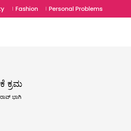
⚲
BSCRIBE
Login
ty
Fashion
Personal Problems
⚲
ಕೆ ಕ್ರಮ
ರಾವ್‌ ಭಾಗಿ