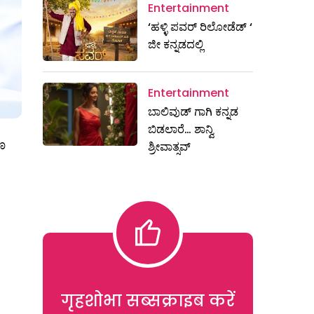
Entertainment
‘ಹಳ್ಳಿ ಪವರ್ ರಿಲೋಡೆಡ್ ‘
ಜೀ ಕನ್ನಡದಲ್ಲಿ
Entertainment
ಬಾಲಿವುಡ್ ಗಾಗಿ ಕನ್ನಡ
ಬಿಡಲಾರೆ… ಶಾನ್ವಿ
ಣ
ಶ್ರೀವಾತ್ಸವ್
गृहशोभा सब्सक्राइब करें