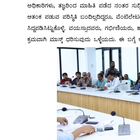
ಅಧಿಕಾರಿಗಳು, ತಜ್ಞರಿಂದ ಮಾಹಿತಿ ಪಡೆದ ನಂತರ ಸುದ್ದಿ
ಆತಂಕ ಪಡುವ ಪರಿಸ್ಥಿತಿ ಬಂದಿಲ್ಲದಿದ್ದರೂ, ವೆಂಟಿಲೇಟರ
ಸಿದ್ದಪಡಿಸಿಟ್ಟುಕೊಳ್ಳಿ. ವಯಸ್ಸಾದವರು, ಗರ್ಭಿಣಿಯರು
ಕ್ರಮವಾಗಿ ಮಾಸ್ಕ್ ಧರಿಸುವುದು ಒಳ್ಳೆಯದು. ಈ ಬಗ್ಗ