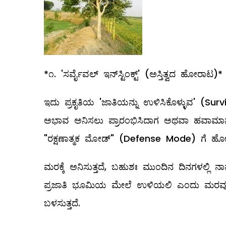
*೧. 'ಸರ್ವೈವಲ್ ಇನ್‌ಸ್ಟಿಂಕ್ಟ್' (ಅಸ್ತಿತ್ವದ ಹೋರಾಟ)*
ಇದು ಪ್ರಕೃತಿಯ 'ಜಾತಿಯನ್ನು ಉಳಿಸಿಕೊಳ್ಳುವ' (S
ಅಭಾವ ಅನಿಸಲು ಪ್ರಾರಂಭಿಸಿದಾಗ ಅಥವಾ ಹವಾಮಾನದ
"ರಕ್ಷಣಾತ್ಮಕ ಮೋಡ್" (Defense Mode) ಗೆ ಹೋಗು
ಮರಕ್ಕೆ ಅನಿಸುತ್ತದೆ, ಬಹುಶಃ ಮುಂದಿನ ದಿನಗಳಲ್ಲಿ 
ಪ್ರಜಾತಿ ಭೂಮಿಯ ಮೇಲೆ ಉಳಿಯಲಿ ಎಂದು ಮರವು ತನ
ಬಳಸುತ್ತದೆ.