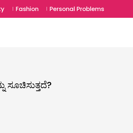
⚲
BSCRIBE
Login
ty
Fashion
Personal Problems
⚲
 ಸೂಚಿಸುತ್ತದೆ?