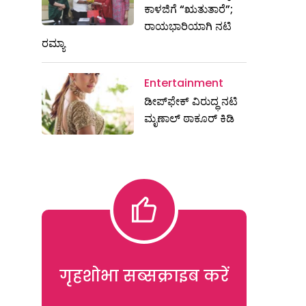
ಕಾಳಜಿಗೆ “ಋತುತಾರೆ”;
ರಾಯಭಾರಿಯಾಗಿ ನಟಿ
ರಮ್ಯಾ
Entertainment
ಡೀಪ್‌ಫೇಕ್ ವಿರುದ್ಧ ನಟಿ
ಮೃಣಾಲ್ ಠಾಕೂರ್ ಕಿಡಿ
गृहशोभा सब्सक्राइब करें