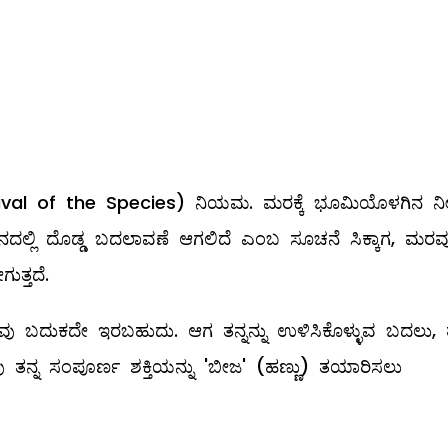
urvival of the Species) ನಿಯಮ. ಮರಕ್ಕೆ ಭೂಮಿಯೊಳಗಿನ ನ
ಲ್ಲಿ ದೊಡ್ಡ ಬದಲಾವಣೆ ಆಗಲಿದೆ ಎಂಬ ಸೂಚನೆ ಸಿಕ್ಕಾಗ, ಮರವ
ತ್ತದೆ.
ನಾವು ಬದುಕದೇ ಇರಬಹುದು. ಆಗ ತನ್ನನ್ನು ಉಳಿಸಿಕೊಳ್ಳುವ ಬದಲು, ತ
್ನ ಸಂಪೂರ್ಣ ಶಕ್ತಿಯನ್ನು 'ಬೀಜ' (ಹಣ್ಣು) ತಯಾರಿಸಲು