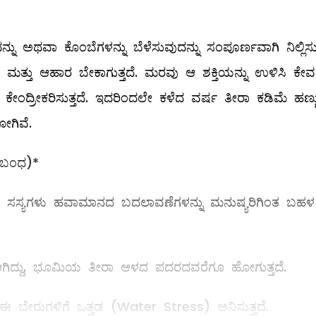
ಅಥವಾ ಕೊಂಬೆಗಳನ್ನು ಬೆಳೆಸುವುದನ್ನು ಸಂಪೂರ್ಣವಾಗಿ ನಿಲ್ಲಿಸುತ್
ು ಮತ್ತು ಆಹಾರ ಬೇಕಾಗುತ್ತದೆ. ಮರವು ಆ ಶಕ್ತಿಯನ್ನು ಉಳಿಸಿ ಕೇ
ೆ ಕೇಂದ್ರೀಕರಿಸುತ್ತದೆ. ಇದರಿಂದಲೇ ಕಳೆದ ವರ್ಷ ತೀರಾ ಕಡಿಮೆ ಹಣ್ಣ
ೋಗಿವೆ.
ಸಂಬಂಧ)*
ಂದರೆ ಸಸ್ಯಗಳು ಹವಾಮಾನದ ಬದಲಾವಣೆಗಳನ್ನು ಮನುಷ್ಯರಿಗಿಂತ ಬಹಳ
ಗಿದ್ದು, ಭೂಮಿಯ ತೀರಾ ಆಳದ ಪದರದವರೆಗೂ ಹೋಗುತ್ತದೆ.
ಈ ಬೇರುಗಳಿಗೆ ಒತ್ತಡ (Water Stress) ಅನಿಸುತ್ತದೆ.