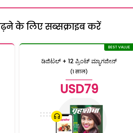
ने के लिए सब्सक्राइब करें
ಡಿಜಿಟಲ್ + 12 ಪ್ರಿಂಟ್ ಮ್ಯಾಗಜೀನ್
(1 साल)
USD79