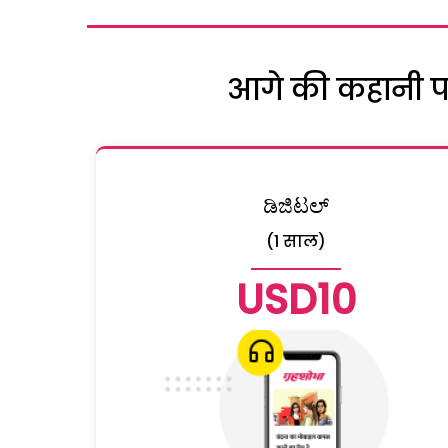
आगे की कहानी पढ़
ಡಿಜಿಟಲ್
(1 साल)
USD10