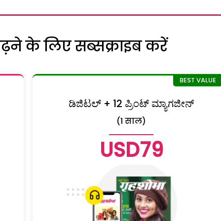
ने के लिए सब्सक्राइब करें
ಡಿಜಿಟಲ್ + 12 ಪ್ರಿಂಟ್ ಮ್ಯಾಗಜೀನ್
(1 साल)
USD79