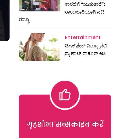
ಕಾಳಜಿಗೆ “ಋತುತಾರೆ”;
ರಾಯಭಾರಿಯಾಗಿ ನಟಿ
ರಮ್ಯಾ
Entertainment
ಡೀಪ್‌ಫೇಕ್ ವಿರುದ್ಧ ನಟಿ
ಮೃಣಾಲ್ ಠಾಕೂರ್ ಕಿಡಿ
गृहशोभा सब्सक्राइब करें