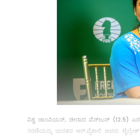
ವಿಶ್ವ ಚಾಂಪಿಯನ್​, ಚೀನಾದ ವೆನ್​ಜುನ್​ (12.5) ಎರ
ಸರಣಿಯನ್ನು ಭಾರತದ ಆರ್​.ವೈಶಾಲಿ ಅವರು ಟೈಬ್ರೇಕ್​