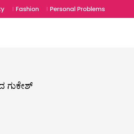
⚲
BSCRIBE
Login
ty
Fashion
Personal Problems
⚲
ದ ಗುಕೇಶ್​