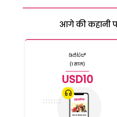
आगे की कहानी पढ़
ಡಿಜಿಟಲ್
(1 साल)
USD10