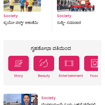
Society
Society
ಟ್ರಯೋ ವರ್ಲ್ಡ್ ಅಕಾಡೆಮಿ
ಸುದ್ದಿ- ಸಮಾಚಾರ
ಗೃಹಶೋಭಾ ವತಿಯಿಂದ
Story
Beauty
Entertainment
Food
Society
ಬೆಂಗಳೂರು-ಮೈಸೂರು ಎಕ್ಸ್​ಪ್ರೆಸ್‌ವೇನಲ್ಲಿ