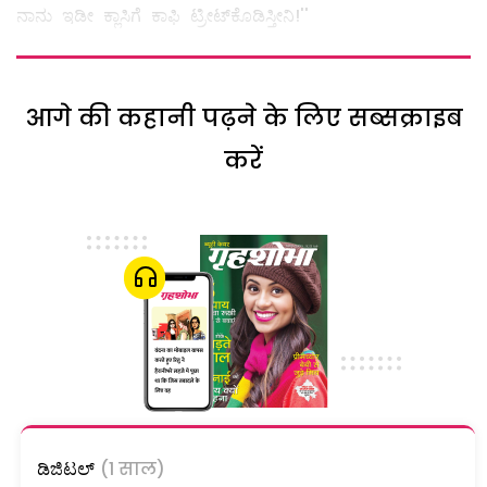
ನಾನು ಇಡೀ ಕ್ಲಾಸಿಗೆ ಕಾಫಿ ಟ್ರೀಟ್‌ಕೊಡಿಸ್ತೀನಿ!''
आगे की कहानी पढ़ने के लिए सब्सक्राइब
करें
ಡಿಜಿಟಲ್
(1 साल)