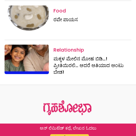
Food
ರವೇ ಪಾಯಸ
Relationship
ಮಕ್ಕಳ ಮೇಲಿನ ಮೋಹ ಬಿಡಿ…!
ಪ್ರೀತಿಯಿರಲಿ… ಆದರೆ ಅತಿಯಾದ ಅಂಟು
ಬೇಡ!
ಅನ್ ಲಿಮಿಟೆಡ್ ಕಥೆ, ಲೇಖನ ಓದಲು