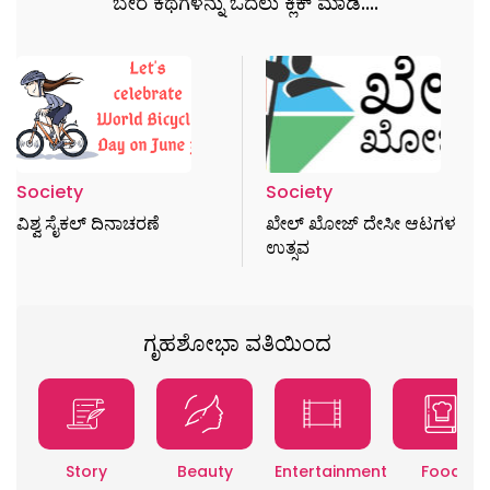
ಬೇರೆ ಕಥೆಗಳನ್ನು ಓದಲು ಕ್ಲಿಕ್ ಮಾಡಿ....
Society
Society
ವಿಶ್ವ ಸೈಕಲ್ ದಿನಾಚರಣೆ
ಖೇಲ್ ಖೋಜ್ ದೇಸೀ ಆಟಗಳ
ಉತ್ಸವ
ಗೃಹಶೋಭಾ ವತಿಯಿಂದ
Story
Beauty
Entertainment
Food