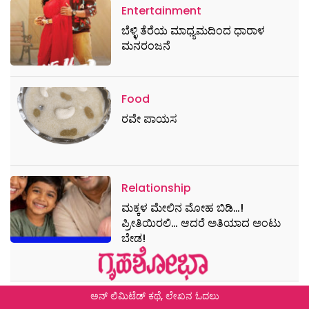
Entertainment
ಬೆಳ್ಳಿ ತೆರೆಯ ಮಾಧ್ಯಮದಿಂದ ಧಾರಾಳ
ಮನರಂಜನೆ
Food
ರವೇ ಪಾಯಸ
Relationship
ಮಕ್ಕಳ ಮೇಲಿನ ಮೋಹ ಬಿಡಿ…!
ಪ್ರೀತಿಯಿರಲಿ… ಆದರೆ ಅತಿಯಾದ ಅಂಟು
ಬೇಡ!
ಅನ್ ಲಿಮಿಟೆಡ್ ಕಥೆ, ಲೇಖನ ಓದಲು