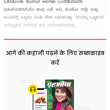
ಓಡಿಸಿಕೊಂಡು ಹೋಗುವ ಆಟಗಳೂ ಒಂದೆಡೆಯಾದರೇ
ಮಹಿಳೆಯರಿಗಾಗಿಯೇ ಹಾವು ಏಣಿ ಆಟ,
ಕುಂಟೋ ಬಿಲ್ಲೇ ಮತ್ತು
ಗುಂಪಿನಲ್ಲಿ ಎಲ್ಲರೂ ನಿಂತು ದೇಹ ಬಳುಕಿಸುತ್ತಾ
ರಿಂಗನ್ನು ಒಬ್ಬರಿಂದ
ಮತ್ತೊಬ್ಬರಿಗೆ ಸಾಗಿಸುವ ಆಟ ಮನೋಹರವಾಗಿತ್ತು.
आगे की कहानी पढ़ने के लिए सब्सक्राइब
करें