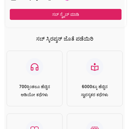
ಸಬ್ ಸ್ಕ್ರೈಬ್ ಮಾಡಿ
ಸಬ್ ಸ್ಕಿರಪ್ಶನ್ ಜೊತೆ ಪಡೆಯಿರಿ
700ಕ್ಕಿಂತಲೂ ಹೆಚ್ಚಿನ
6000ಕ್ಕೂ ಹೆಚ್ಚಿನ
ಆಡಿಯೋ ಕಥೆಗಳು
ಸ್ವಾರಸ್ಯಕರ ಕಥೆಗಳು