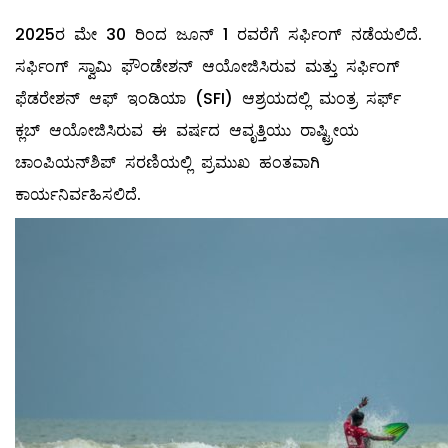
2025ರ ಮೇ 30 ರಿಂದ ಜೂನ್ 1 ರವರೆಗೆ ಸರ್ಫಿಂಗ್ ನಡೆಯಲಿದೆ.
ಸರ್ಫಿಂಗ್ ಸ್ವಾಮಿ ಫೌಂಡೇಶನ್ ಆಯೋಜಿಸಿರುವ ಮತ್ತು ಸರ್ಫಿಂಗ್
ಫೆಡರೇಶನ್ ಆಫ್ ಇಂಡಿಯಾ (SFI) ಆಶ್ರಯದಲ್ಲಿ ಮಂತ್ರ ಸರ್ಫ್
ಕ್ಲಬ್ ಆಯೋಜಿಸಿರುವ ಈ ವರ್ಷದ ಆವೃತ್ತಿಯು ರಾಷ್ಟ್ರೀಯ
ಚಾಂಪಿಯನ್‌ಶಿಪ್ ಸರಣಿಯಲ್ಲಿ ಪ್ರಮುಖ ಹಂತವಾಗಿ
ಕಾರ್ಯನಿರ್ವಹಿಸಲಿದೆ.