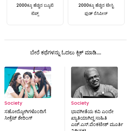
2000ಕ್ಕೂ ಹೆಚ್ಚಿನ ಬ್ಯೂಟಿ
2000ಕ್ಕೂ ಹೆಚ್ಚಿನ ಟೇಸ್ಟಿ
ಟಿಪ್ಸ್
ಫುಡ್ ರೆಸಿಪೀಸ್
ಬೇರೆ ಕಥೆಗಳನ್ನು ಓದಲು ಕ್ಲಿಕ್ ಮಾಡಿ....
Society
Society
ಸಹೋದ್ಯೋಗಿಗಳೊಂದಿಗೆ
ಭಾವಗೀತೆಯ ಕವಿ ಎಂದೇ
ಸೀಕ್ರೆಟ್‌ ಶೇರಿಂಗ್
ಖ್ಯಾತಿಯಾಗಿದ್ದ ಸಾಹಿತಿ
ಎಚ್.ಎಸ್.ವೆಂಕಟೇಶ್ ‌ಮೂರ್ತಿ
ವಿಧಿವಶ!