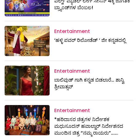
ವರ್ಲ್ಡ್ ಪ್ಯಾಡೆಲ್ ಲೀಗ್ ಸೀಸನ್ 4ಕ್ಕೆ ಜಾಗತಿಕ
ಬ್ರ್ಯಾಂಡ್‌ಗಳ ಬೆಂಬಲ!
Entertainment
‘ಹಳ್ಳಿ ಪವರ್ ರಿಲೋಡೆಡ್ ‘ ಜೀ ಕನ್ನಡದಲ್ಲಿ
Entertainment
ಬಾಲಿವುಡ್ ಗಾಗಿ ಕನ್ನಡ ಬಿಡಲಾರೆ… ಶಾನ್ವಿ
ಶ್ರೀವಾತ್ಸವ್
Entertainment
*ಹರಿದಾಸರ ಚಿತ್ರಗಳ ನಿರ್ದೇಶಕ
ಮಧುಸೂದನ್ ಹವಾಲ್ದಾರ್ ನಿರ್ದೇಶನದ
ಮುಂದಿನ ಚಿತ್ರ “ನಮ್ಮ ರಾಯರು”…….