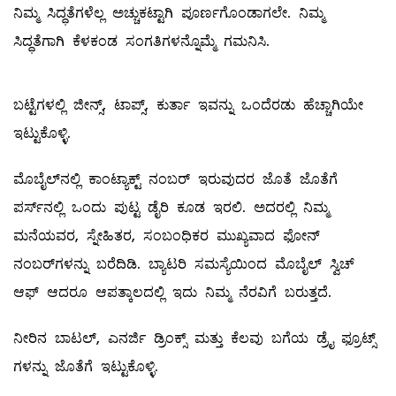
ನಿಮ್ಮ ಸಿದ್ಧತೆಗಳೆಲ್ಲ ಅಚ್ಚುಕಟ್ಟಾಗಿ ಪೂರ್ಣಗೊಂಡಾಗಲೇ. ನಿಮ್ಮ
ಸಿದ್ಧತೆಗಾಗಿ ಕೆಳಕಂಡ ಸಂಗತಿಗಳನ್ನೊಮ್ಮೆ ಗಮನಿಸಿ.
ಬಟ್ಟೆಗಳಲ್ಲಿ ಜೀನ್ಸ್, ಟಾಪ್ಸ್, ಕುರ್ತಾ ಇವನ್ನು ಒಂದೆರಡು ಹೆಚ್ಚಾಗಿಯೇ
ಇಟ್ಟುಕೊಳ್ಳಿ.
ಮೊಬೈಲ್‌ನಲ್ಲಿ ಕಾಂಟ್ಯಾಕ್ಟ್ ನಂಬರ್‌ ಇರುವುದರ ಜೊತೆ ಜೊತೆಗೆ
ಪರ್ಸ್‌ನಲ್ಲಿ ಒಂದು ಪುಟ್ಟ ಡೈರಿ ಕೂಡ ಇರಲಿ. ಅದರಲ್ಲಿ ನಿಮ್ಮ
ಮನೆಯವರ, ಸ್ನೇಹಿತರ, ಸಂಬಂಧಿಕರ ಮುಖ್ಯವಾದ ಫೋನ್‌
ನಂಬರ್‌ಗಳನ್ನು ಬರೆದಿಡಿ. ಬ್ಯಾಟರಿ ಸಮಸ್ಯೆಯಿಂದ ಮೊಬೈಲ್ ‌ಸ್ವಿಚ್‌
ಆಫ್‌ ಆದರೂ ಆಪತ್ಕಾಲದಲ್ಲಿ ಇದು ನಿಮ್ಮ ನೆರವಿಗೆ ಬರುತ್ತದೆ.
ನೀರಿನ ಬಾಟಲ್, ಎನರ್ಜಿ ಡ್ರಿಂಕ್ಸ್ ಮತ್ತು ಕೆಲವು ಬಗೆಯ ಡ್ರೈ ಫ್ರೂಟ್ಸ್
ಗಳನ್ನು ಜೊತೆಗೆ ಇಟ್ಟುಕೊಳ್ಳಿ.