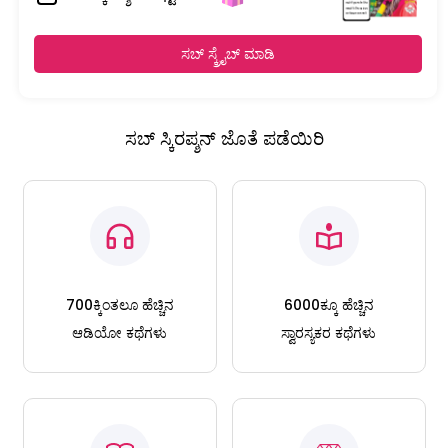
ಸಬ್ ಸ್ಕ್ರೈಬ್ ಮಾಡಿ
ಸಬ್ ಸ್ಕಿರಪ್ಶನ್ ಜೊತೆ ಪಡೆಯಿರಿ
700ಕ್ಕಿಂತಲೂ ಹೆಚ್ಚಿನ
6000ಕ್ಕೂ ಹೆಚ್ಚಿನ
ಆಡಿಯೋ ಕಥೆಗಳು
ಸ್ವಾರಸ್ಯಕರ ಕಥೆಗಳು