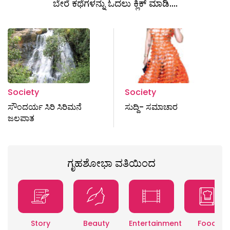
ಬೇರೆ ಕಥೆಗಳನ್ನು ಓದಲು ಕ್ಲಿಕ್ ಮಾಡಿ....
Society
Society
ಸೌಂದರ್ಯ ಸಿರಿ ಸಿರಿಮನೆ
ಸುದ್ದಿ- ಸಮಾಚಾರ
ಜಲಪಾತ
ಗೃಹಶೋಭಾ ವತಿಯಿಂದ
Story
Beauty
Entertainment
Food