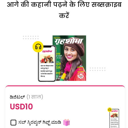
आगे की कहानी पढ़ने के लिए सब्सक्राइब
करें
ಡಿಜಿಟಲ್
(1 साल)
USD10
ಸಬ್ ಸ್ಕಿರಪ್ಶನ್ ಗಿಫ್ಟ್ ಮಾಡಿ