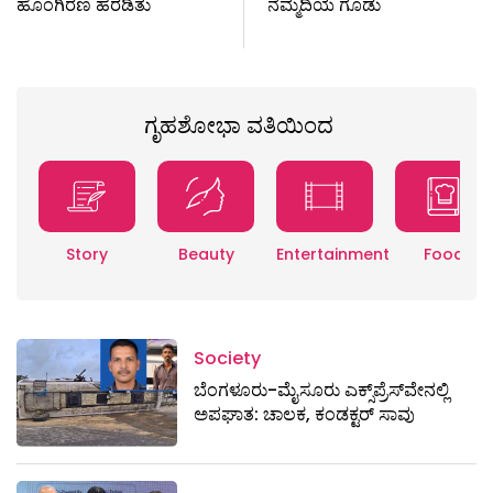
ಹೊಂಗಿರಣ ಹರಡಿತು
ನೆಮ್ಮದಿಯ ಗೂಡು
ಗೃಹಶೋಭಾ ವತಿಯಿಂದ
Story
Beauty
Entertainment
Food
Society
ಬೆಂಗಳೂರು-ಮೈಸೂರು ಎಕ್ಸ್​ಪ್ರೆಸ್‌ವೇನಲ್ಲಿ
ಅಪಘಾತ: ಚಾಲಕ, ಕಂಡಕ್ಟರ್ ಸಾವು