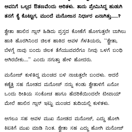
ಅವನಿಗೆ
ಒಲ್ಲದ
ಔತಣವೆಂದು
ಅರಿತಳು
.
ತಾನು
ಪ್ರೇಮಿಸಿದ್ದ
ಹುಡುಗಿ
ತನಗೆ
ಕೈ
ಕೊಟ್ಟಾಗ
,
ಮುಂದೆ
ಮನೋಜನ
ನಿರ್ಧಾರ
ಏನಾಗಿತ್ತು
......?
ಶ್ವೇತಾ ಹಾಲಿನ ಗ್ಲಾಸ್‌ ಹಿಡಿದು ಪ್ರಸ್ತದ ಕೋಣೆಗೆ ಹೋಗುತ್ತಲೇ ಬಾಗಿಲು
ಹಾಕಿ ಹೊರಗಿನಿಂದ ಚಿಲಕ ಹಾಕಿದ ಅವಳ ಗೆಳತಿಯರು, ``ಶ್ವೇತಾ,
ಬೆಳಗ್ಗೆ ನಾವು ಬಂದು ಚಿಲಕ ತೆಗೆಯುವವರೆಗೂ ನೀವು ಒಳಗೆ ಬಂಧಿ
ಆಗಿರಬೇಕು....'' ಎಂದು ನಗುತ್ತಾ ಹೇಳಿ ಹೋದರು.
ಮನೋಜ್‌ ಕುಳಿತಿದ್ದ ಮಂಚದ ಬಳಿ ನಾಚುತ್ತಲೇ ಬಂದಳು. ಆದರೆ
ಕಣ್ಣೆತ್ತಿ ಸಹ ನೋಡದ ಮನೋಜ್‌ ನನ್ನು ಕಂಡು ಶ್ವೇತಾಳಿಗೆ ಏನೋ
ಒಂದು ರೀತಿಯ ಸಂಕೋಚ ಹಾಗೂ ಹೆದರಿಕೆಯಿಂದಲೇ ಟೀಪಾಯ್‌
ಮೇಲೆ ಹಾಲಿನ ಗ್ಲಾಸ್‌ ಇಟ್ಟು ಮಂಚದ ತುದಿಯಲ್ಲಿ ಕುಳಿತಳು.
ಆಗಲೂ ಸಹ ಅವಳ ಮುಖ ನೋಡದ ಮನೋಜ್‌, ಎದ್ದು ಹೋಗಿ
ಕಿಟಕಿಗೆ ಮುಖ ಮಾಡಿ ನಿಂತ. ಶ್ವೇತಾ ಸಹ ಎದ್ದು ಹೋಗಿ ಮನೋಜ್‌