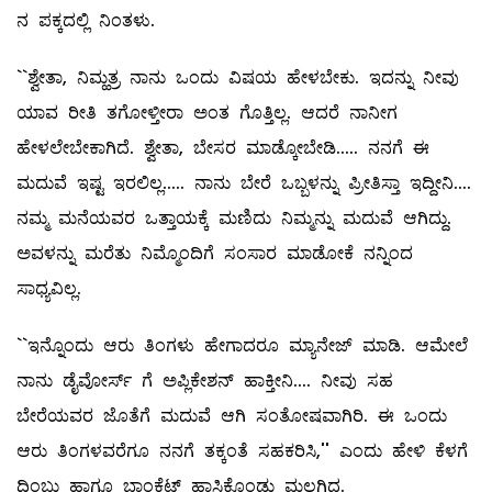
ನ ಪಕ್ಕದಲ್ಲಿ ನಿಂತಳು.
``ಶ್ವೇತಾ, ನಿಮ್ಹತ್ರ ನಾನು ಒಂದು ವಿಷಯ ಹೇಳಬೇಕು. ಇದನ್ನು ನೀವು
ಯಾವ ರೀತಿ ತಗೋಳ್ತೀರಾ ಅಂತ ಗೊತ್ತಿಲ್ಲ. ಆದರೆ ನಾನೀಗ
ಹೇಳಲೇಬೇಕಾಗಿದೆ. ಶ್ವೇತಾ, ಬೇಸರ ಮಾಡ್ಕೋಬೇಡಿ..... ನನಗೆ ಈ
ಮದುವೆ ಇಷ್ಟ ಇರಲಿಲ್ಲ..... ನಾನು ಬೇರೆ ಒಬ್ಬಳನ್ನು ಪ್ರೀತಿಸ್ತಾ ಇದ್ದೀನಿ....
ನಮ್ಮ ಮನೆಯವರ ಒತ್ತಾಯಕ್ಕೆ ಮಣಿದು ನಿಮ್ಮನ್ನು ಮದುವೆ ಆಗಿದ್ದು.
ಅವಳನ್ನು ಮರೆತು ನಿಮ್ಮೊಂದಿಗೆ ಸಂಸಾರ ಮಾಡೋಕೆ ನನ್ನಿಂದ
ಸಾಧ್ಯವಿಲ್ಲ.
``ಇನ್ನೊಂದು ಆರು ತಿಂಗಳು ಹೇಗಾದರೂ ಮ್ಯಾನೇಜ್‌ ಮಾಡಿ. ಆಮೇಲೆ
ನಾನು ಡೈವೋರ್ಸ್‌ ಗೆ ಅಪ್ಲಿಕೇಶನ್‌ ಹಾಕ್ತೀನಿ.... ನೀವು ಸಹ
ಬೇರೆಯವರ ಜೊತೆಗೆ ಮದುವೆ ಆಗಿ ಸಂತೋಷವಾಗಿರಿ. ಈ ಒಂದು
ಆರು ತಿಂಗಳವರೆಗೂ ನನಗೆ ತಕ್ಕಂತೆ ಸಹಕರಿಸಿ,'' ಎಂದು ಹೇಳಿ ಕೆಳಗೆ
ದಿಂಬು ಹಾಗೂ ಬ್ಲಾಂಕೆಟ್‌ ಹಾಸಿಕೊಂಡು ಮಲಗಿದ.