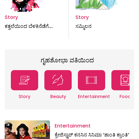
Story
Story
ಕತ್ತಲೆಯಿಂದ ಬೆಳಕಿನೆಡೆಗೆ….
ಸಮ್ಮಿಲನ
ಗೃಹಶೋಭಾ ವತಿಯಿಂದ
Story
Beauty
Entertainment
Food
Entertainment
ಕ್ರೇಜಿಸ್ಟಾರ್ ಕನಸಿನ ಸಿನಿಮಾ ‘ಶಾಂತಿ ಕ್ರಾಂತಿ’