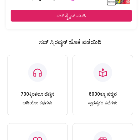
ಸಬ್ ಸ್ಕ್ರೈಬ್ ಮಾಡಿ
ಸಬ್ ಸ್ಕಿರಪ್ಶನ್ ಜೊತೆ ಪಡೆಯಿರಿ
700ಕ್ಕಿಂತಲೂ ಹೆಚ್ಚಿನ
6000ಕ್ಕೂ ಹೆಚ್ಚಿನ
ಆಡಿಯೋ ಕಥೆಗಳು
ಸ್ವಾರಸ್ಯಕರ ಕಥೆಗಳು