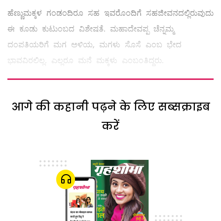
ಹೆಣ್ಣುಮಕ್ಕಳ ಗಂಡಂದಿರೂ ಸಹ ಇವರೊಂದಿಗೆ ಸಹಜೀವನದಲ್ಲಿರುವುದು
ಈ ಕೂಡು ಕುಟುಂಬದ ವಿಶೇಷತೆ. ಮಹಾದೇವಪ್ಪ ಚೆನ್ನಮ್ಮ
ದಂಪತಿಯರಿಗೆ ಮಗ ಅಳಿಯ, ಮಗಳು ಸೊಸೆ ಎಂಬ ಭೇದ
ಭಾವವಿರಲಿಲ್ಲ. ಎಲ್ಲರೂ ಮನೆ ಮಕ್ಕಳು ಎಂಬಂತಿದ್ದರು.
आगे की कहानी पढ़ने के लिए सब्सक्राइब
करें