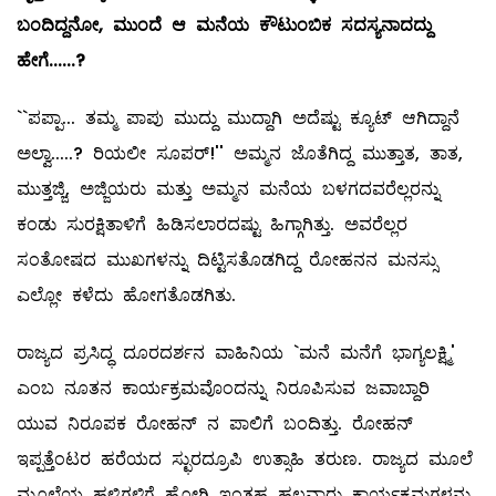
ಬಂದಿದ್ದನೋ
,
ಮುಂದೆ
ಆ
ಮನೆಯ
ಕೌಟುಂಬಿಕ
ಸದಸ್ಯನಾದದ್ದು
ಹೇಗೆ
......?
``ಪಪ್ಪಾ... ತಮ್ಮ ಪಾಪು ಮುದ್ದು ಮುದ್ದಾಗಿ ಅದೆಷ್ಟು ಕ್ಯೂಟ್‌ ಆಗಿದ್ದಾನೆ
ಅಲ್ವಾ.....? ರಿಯಲೀ ಸೂಪರ್‌!'' ಅಮ್ಮನ ಜೊತೆಗಿದ್ದ ಮುತ್ತಾತ, ತಾತ,
ಮುತ್ತಜ್ಜಿ, ಅಜ್ಜಿಯರು ಮತ್ತು ಅಮ್ಮನ ಮನೆಯ ಬಳಗದವರೆಲ್ಲರನ್ನು
ಕಂಡು ಸುರಕ್ಷಿತಾಳಿಗೆ ಹಿಡಿಸಲಾರದಷ್ಟು ಹಿಗ್ಗಾಗಿತ್ತು. ಅವರೆಲ್ಲರ
ಸಂತೋಷದ ಮುಖಗಳನ್ನು ದಿಟ್ಟಿಸತೊಡಗಿದ್ದ ರೋಹನನ ಮನಸ್ಸು
ಎಲ್ಲೋ ಕಳೆದು ಹೋಗತೊಡಗಿತು.
ರಾಜ್ಯದ ಪ್ರಸಿದ್ಧ ದೂರದರ್ಶನ ವಾಹಿನಿಯ `ಮನೆ ಮನೆಗೆ ಭಾಗ್ಯಲಕ್ಷ್ಮಿ'
ಎಂಬ ನೂತನ ಕಾರ್ಯಕ್ರಮವೊಂದನ್ನು ನಿರೂಪಿಸುವ ಜವಾಬ್ದಾರಿ
ಯುವ ನಿರೂಪಕ ರೋಹನ್‌ ನ ಪಾಲಿಗೆ ಬಂದಿತ್ತು. ರೋಹನ್‌
ಇಪ್ಪತ್ತೆಂಟರ ಹರೆಯದ ಸ್ಛುರದ್ರೂಪಿ ಉತ್ಸಾಹಿ ತರುಣ. ರಾಜ್ಯದ ಮೂಲೆ
ಮೂಲೆಯ ಹಳ್ಳಿಗಳಿಗೆ ಹೋಗಿ ಇಂತಹ ಹಲವಾರು ಕಾರ್ಯಕ್ರಮಗಳನ್ನು