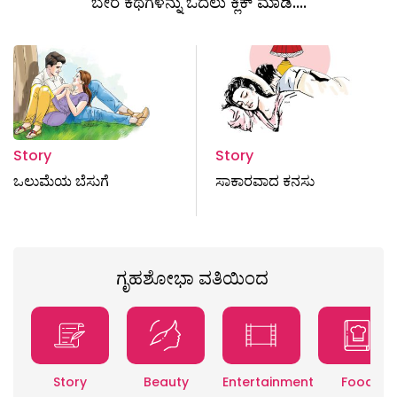
ಬೇರೆ ಕಥೆಗಳನ್ನು ಓದಲು ಕ್ಲಿಕ್ ಮಾಡಿ....
Story
Story
ಒಲುಮೆಯ ಬೆಸುಗೆ
ಸಾಕಾರವಾದ ಕನಸು
ಗೃಹಶೋಭಾ ವತಿಯಿಂದ
Story
Beauty
Entertainment
Food