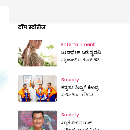
टॉप स्टोरीज
Entertainment
ಡೀಪ್‌ಫೇಕ್ ವಿರುದ್ಧ ನಟಿ
ಮೃಣಾಲ್ ಠಾಕೂರ್ ಕಿಡಿ
Society
ಕನ್ನಡತಿ ಶಿಲ್ಪಾಗೆ ಕೇಂದ್ರ
ಸಚಿವರಿಂದ ಗೌರವ
Society
ಖ್ಯಾತ ಖಳನಾಯಕ
ಪ್ರದೀಪ್ ರಾವತ್‌ ನಿಧನ