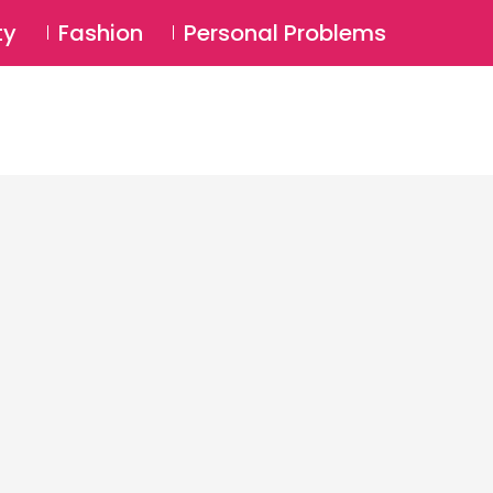
⚲
BSCRIBE
Login
ty
Fashion
Personal Problems
⚲