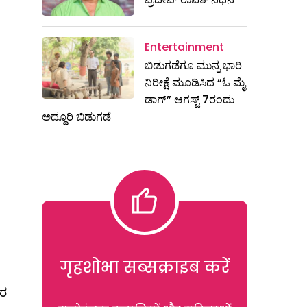
Entertainment
ಬಿಡುಗಡೆಗೂ ಮುನ್ನ ಭಾರಿ
ನಿರೀಕ್ಷೆ ಮೂಡಿಸಿದ “ಓ ಮೈ
ಡಾಗ್” ಆಗಸ್ಟ್ 7ರಂದು
ಅದ್ದೂರಿ ಬಿಡುಗಡೆ
गृहशोभा सब्सक्राइब करें
ತರ