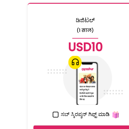
ಡಿಜಿಟಲ್
(1 साल)
USD10
ಸಬ್ ಸ್ಕಿರಪ್ಶನ್ ಗಿಫ್ಟ್ ಮಾಡಿ