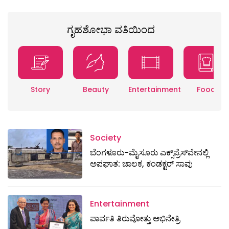
ಗೃಹಶೋಭಾ ವತಿಯಿಂದ
Story
Beauty
Entertainment
Food
Society
ಬೆಂಗಳೂರು-ಮೈಸೂರು ಎಕ್ಸ್​ಪ್ರೆಸ್‌ವೇನಲ್ಲಿ
ಅಪಘಾತ: ಚಾಲಕ, ಕಂಡಕ್ಟರ್ ಸಾವು
Entertainment
ಪಾರ್ವತಿ ತಿರುವೋತ್ತು ಅಭಿನೇತ್ರಿ