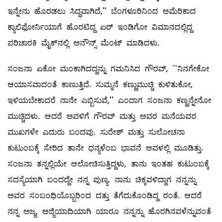
ಇನ್ನೇನು ಹೊರಡಲು ಸಿದ್ಧವಾಗಿದೆ,'' ಬೆಂಗಳೂರಿನಿಂದ ಅಮೆರಿಕಾದ
ಕ್ಯಾಲಿಫೋರ್ನಿಯಾಗೆ ಹೊರಟಿದ್ದ ಏರ್‌ ಇಂಡಿಗೋ ವಿಮಾನದಲ್ಲಿದ್ದ
ಪರಿಚಾರಕಿ ಮೈಕ್‌ನಲ್ಲಿ ಅನೌನ್ಸ್ ಮೆಂಟ್‌ ಮಾಡಿದಳು.
ಸಂಜನಾ ಏಕೋ ಮಂಕಾಗಿದದ್ದನ್ನು ಗಮನಿಸಿದ ಗೌರವ್, ``ನಿನಗೇಕೋ
ಆಯಾಸವಾದಂತೆ ಕಾಣುತ್ತಿದೆ. ಸುಮ್ಮನೆ ಕಣ್ಣುಮುಚ್ಚಿ ಕುಳಿತುಕೋ,
ಇಳಿಯಬೇಕಾದರೆ ನಾನೇ ಎಬ್ಬಿಸುವೆ,'' ಎಂದಾಗ ಸಂಜನಾ ಕಣ್ಣನ್ನೇನೋ
ಮುಚ್ಚಿದಳು. ಆದರೆ ಅವಳಿಗೆ ಗೌರವ್ ಮತ್ತು ಅವರ ಮನೆಯವರ
ಮುಖಗಳೇ ಎದುರು ಬಂದವು. ಸುರೇಶ್‌ ಮತ್ತು ಸುಲೋಚನಾ
ಕುಟುಂಬಕ್ಕೆ ಸೇರಿದ ತಾನೇ ಧನ್ಯಳೆಂಬ ಭಾವನೆ ಅವಳಲ್ಲಿ ಮೂಡಿತ್ತು.
ಸಂಜನಾ ತನ್ನಲ್ಲಿಯೇ ಆಲೋಚಿಸುತ್ತಿದ್ದಳು, ತಾನು ಇಂತಹ ಕುಟುಂಬಕ್ಕೆ
ಸದಸ್ಯೆಯಾಗಿ ಬಂದದ್ದೇ ನನ್ನ ಪುಣ್ಯ. ನಾನು ಚಿಕ್ಕವಳಿದ್ದಾಗ ನನ್ನನ್ನು
ಅವರ ಸಂಬಂಧಿಯೊಬ್ಬರಿಂದ ದತ್ತು ತೆಗೆದುಕೊಂಡಿದ್ದ ರಂತೆ. ಆದರೆ
ನನ್ನ ಅಜ್ಜ, ಅಜ್ಜಿಯಾದಿಯಾಗಿ ಯಾರೂ ನನ್ನನ್ನು ಹೊರಗಿನವಳೆನ್ನುವಂತೆ