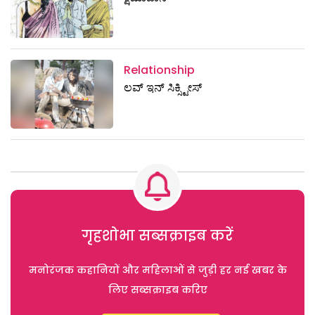
Relationship
ಲವ್ ಇನ್‌ ಸಿಕ್ಸ್ಟೀಸ್‌
गृहशोभा सब्सक्राइब करें
मनोरंजक कहानियों और महिलाओं से जुड़ी हर नई खबर के
लिए सब्सक्राइब करिए