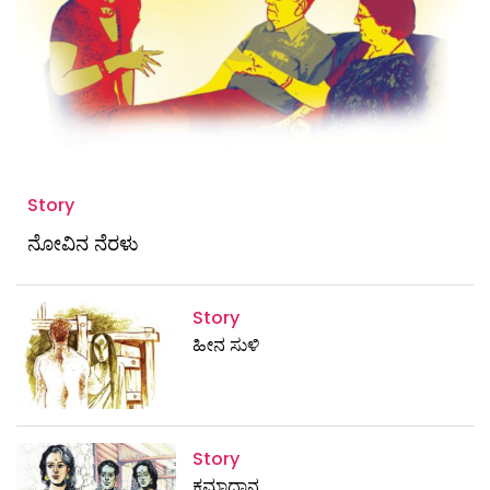
Story
ನೋವಿನ ನೆರಳು
Story
ಹೀನ ಸುಳಿ
Story
ಕ್ಷಮಾದಾನ