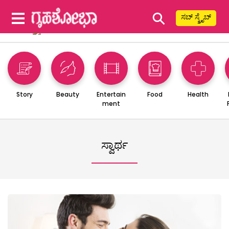
⚲
ಸಬ್ ಸ್ಕ್ರೈಬ್
Story
Beauty
Entertain
Food
Health
ment
ಸ್ವಾರ್ಥ