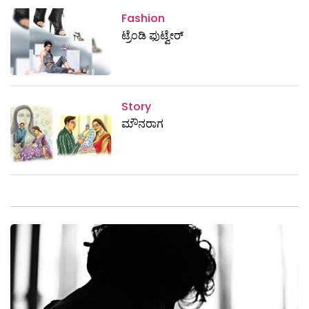
Fashion
ಟ್ರೆಂಡಿ ಫುಟ್ವೇರ್
Story
ಮೌನರಾಗ