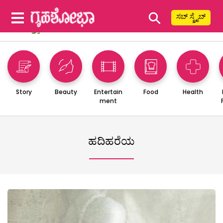
⚲
ಸಬ್ ಸ್ಕ್ರೈಬ್
Story
Beauty
Entertain
Food
Health
ment
ಹದಿಹರೆಯ