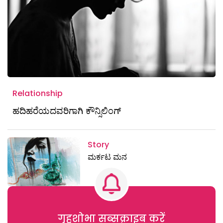
Relationship
ಹದಿಹರೆಯದವರಿಗಾಗಿ ಕೌನ್ಸಿಲಿಂಗ್
Story
ಮರ್ಕಟ ಮನ
गृहशोभा सब्सक्राइब करें