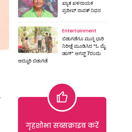
ಖ್ಯಾತ ಖಳನಾಯಕ
ಪ್ರದೀಪ್ ರಾವತ್‌ ನಿಧನ
Entertainment
ಬಿಡುಗಡೆಗೂ ಮುನ್ನ ಭಾರಿ
ನಿರೀಕ್ಷೆ ಮೂಡಿಸಿದ “ಓ ಮೈ
ಡಾಗ್” ಆಗಸ್ಟ್ 7ರಂದು
ಅದ್ದೂರಿ ಬಿಡುಗಡೆ
‌
गृहशोभा सब्सक्राइब करें