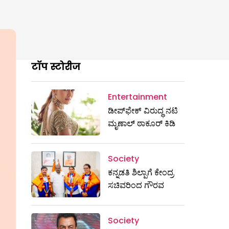
टॉप स्टोरीज
Entertainment
ಡೀಪ್‌ಫೇಕ್ ವಿರುದ್ಧ ನಟಿ
ಮೃಣಾಲ್ ಠಾಕೂರ್ ಕಿಡಿ
Society
ಕನ್ನಡತಿ ಶಿಲ್ಪಾಗೆ ಕೇಂದ್ರ
ಸಚಿವರಿಂದ ಗೌರವ
Society