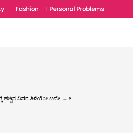
⚲
BSCRIBE
Login
ty
Fashion
Personal Problems
⚲
್ಗೆ ಹಚ್ಚಿನ ವಿವರ ತಿಳಿಯೋ ಣವೇ ......?