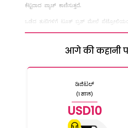
ಕೆಟ್ಟದಾದ ಪ್ಯಾಚ್‌ ಕಾಣಿಸುತ್ತದೆ.
ಒಡೆದ ತುಟಿಗಳಿಗೆ ಟೂತ್‌ ಬ್ರಶ್‌ ಮೇಲೆ ಪೆಟ್ರೋಲಿಯಂ ಜ
आगे की कहानी पढ़
ಡಿಜಿಟಲ್
(1 साल)
USD10