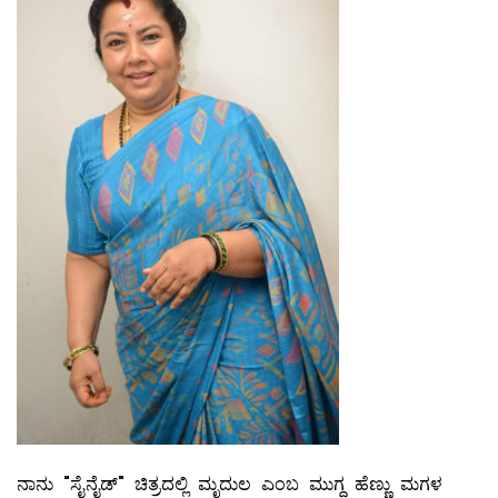
ನಾನು "ಸೈನೈಡ್" ಚಿತ್ರದಲ್ಲಿ ಮೃದುಲ ಎಂಬ ಮುಗ್ಧ ಹೆಣ್ಣು ಮಗಳ