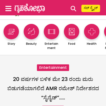
⚲
ಸಬ್ ಸ್ಕ್ರೈಬ್
Story
Beauty
Entertain
Food
Health
ment
Entertainment
20 ವರ್ಷಗಳ ಬಳಿಕ ಮೇ 23 ರಂದು ಮರು
ಬಿಡುಗಡೆಯಾಗಲಿದೆ AMR ರಮೇಶ್ ನಿರ್ದೇಶನದ
“ಸೈನೈಡ್”…..