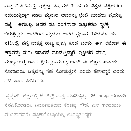
ಪಾತ್ರ ನಿರ್ವಹಿಸಿದ್ದೆ. ಇಪ್ಪತ್ತು ವರ್ಷಗಳ ಹಿಂದೆ ಈ ಚಿತ್ರದ ಚಿತ್ರೀಕರಣ
ನಡೆಯುತ್ತಿದ್ದಾಗ ನಾನು ಮೃದುಲ ಅವರನ್ನು ಭೇಟಿ ಮಾಡಲು ಪ್ರಯತ್ನ
ಪಟ್ಟೆ . ಆಗಲಿಲ್ಲ. ಅವರ ಪತಿ ರಂಗನಾಥ್ ಚಿತ್ರೀಕರಣ ಸ್ಥಳಕ್ಕೆ
ಬರುತ್ತಿದ್ದರು. ಅವರಿಂದ ಮೃದುಲ ಅವರ ಸ್ವಭಾವ ತಿಳಿದುಕೊಂಡು
ನಟಿಸಿದ್ದೆ. ನನ್ನ ಪಾತ್ರಕ್ಕೆ ರಾಜ್ಯ ಪ್ರಶಸ್ತಿ ಕೂಡ ಬಂತು.‌ ಈಗ ರಮೇಶ್ ಈ
ಚಿತ್ರವನ್ನು ಮರು ಬಿಡುಗಡೆ ಮಾಡುತ್ತಿದ್ದಾರೆ. ಇತ್ತೀಚೆಗೆ ಮಾನ್ಯ
ಮುಖ್ಯಮಂತ್ರಿಗಳಾದ ಶ್ರೀಸಿದ್ದರಾಮಯ್ಯ ಅವರಿ ಈ ಚಿತ್ರದ ತುಣುಕು
ನೋಡಿದರು. ಚಿತ್ರವನ್ನು ಸಹ‌ ನೋಡುತ್ತೇನೆ ಎಂದು ಹೇಳಿದ್ದಾರೆ ಎಂದು
ನಟಿ ತಾರಾ ತಿಳಿಸಿದರು.
"ಸೈನೈಡ್" ಚಿತ್ರದಲ್ಲಿ ಟೆರರಿಸ್ಟ್ ಪಾತ್ರ ಮಾಡಿದ್ದನ್ನು ನಟಿ ಉಷಾ ಭಂಡಾರಿ
ನೆನಪಿಕೊಂಡರು. ನಿರ್ಮಾಪಕರಾದ ಕೆಂಚಪ್ಪ ಗೌಡ, ಎಸ್ ಇಂದುಮತಿ
ಮುಂತಾದವರು ಪತ್ರಿಕಾಗೋಷ್ಠಿಯಲ್ಲಿ ಉಪಸ್ಥಿತರಿದ್ದರು.