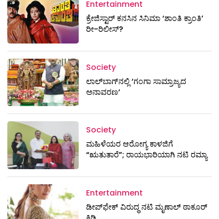
Entertainment
ಕ್ರೇಜಿಸ್ಟಾರ್ ಕನಸಿನ ಸಿನಿಮಾ ‘ಶಾಂತಿ ಕ್ರಾಂತಿ’
ರೀ-ರಿಲೀಸ್?
Society
ಲಾಲ್‌ಬಾಗ್‌ನಲ್ಲಿ ‘ಗಂಗಾ ಸಾಮ್ರಾಜ್ಯದ
ಅನಾವರಣ’
Society
ಮಹಿಳೆಯರ ಆರೋಗ್ಯ ಕಾಳಜಿಗೆ
“ಋತುತಾರೆ”; ರಾಯಭಾರಿಯಾಗಿ ನಟಿ ರಮ್ಯಾ
Entertainment
ಡೀಪ್‌ಫೇಕ್ ವಿರುದ್ಧ ನಟಿ ಮೃಣಾಲ್ ಠಾಕೂರ್
ಕಿಡಿ