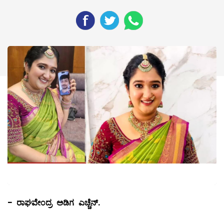
-
ರಾಘವೇಂದ್ರ ಅಡಿಗ ಎಚ್ಚೆನ್.