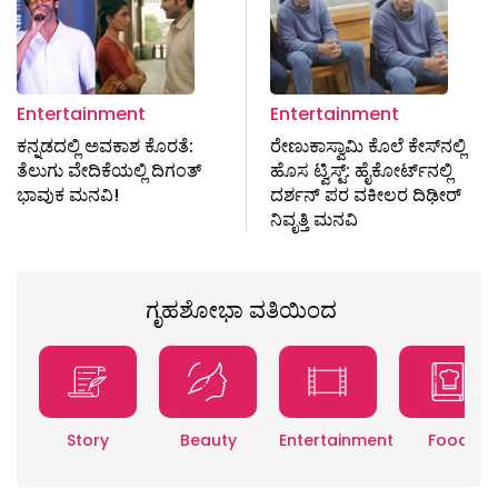
Entertainment
Entertainment
ಕನ್ನಡದಲ್ಲಿ ಅವಕಾಶ ಕೊರತೆ:
ರೇಣುಕಾಸ್ವಾಮಿ ಕೊಲೆ ಕೇಸ್‌ನಲ್ಲಿ
ತೆಲುಗು ವೇದಿಕೆಯಲ್ಲಿ ದಿಗಂತ್
ಹೊಸ ಟ್ವಿಸ್ಟ್: ಹೈಕೋರ್ಟ್‌ನಲ್ಲಿ
ಭಾವುಕ ಮನವಿ!
ದರ್ಶನ್ ಪರ ವಕೀಲರ ದಿಢೀರ್
ನಿವೃತ್ತಿ ಮನವಿ
ಗೃಹಶೋಭಾ ವತಿಯಿಂದ
Story
Beauty
Entertainment
Food