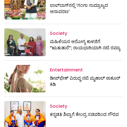
ಲಾಲ್‌ಬಾಗ್‌ನಲ್ಲಿ ‘ಗಂಗಾ ಸಾಮ್ರಾಜ್ಯದ
ಅನಾವರಣ’
Society
ಮಹಿಳೆಯರ ಆರೋಗ್ಯ ಕಾಳಜಿಗೆ
“ಋತುತಾರೆ”; ರಾಯಭಾರಿಯಾಗಿ ನಟಿ ರಮ್ಯಾ
Entertainment
ಡೀಪ್‌ಫೇಕ್ ವಿರುದ್ಧ ನಟಿ ಮೃಣಾಲ್ ಠಾಕೂರ್
ಕಿಡಿ
Society
ಕನ್ನಡತಿ ಶಿಲ್ಪಾಗೆ ಕೇಂದ್ರ ಸಚಿವರಿಂದ ಗೌರವ