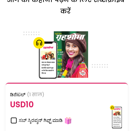
करें
ಡಿಜಿಟಲ್
(1 साल)
USD10
ಸಬ್ ಸ್ಕಿರಪ್ಶನ್ ಗಿಫ್ಟ್ ಮಾಡಿ