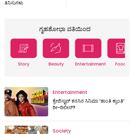
ತಿನಿಸುಗಳು
ಗೃಹಶೋಭಾ ವತಿಯಿಂದ
Story
Beauty
Entertainment
Food
Entertainment
ಕ್ರೇಜಿಸ್ಟಾರ್ ಕನಸಿನ ಸಿನಿಮಾ ‘ಶಾಂತಿ ಕ್ರಾಂತಿ’
ರೀ-ರಿಲೀಸ್?
Society