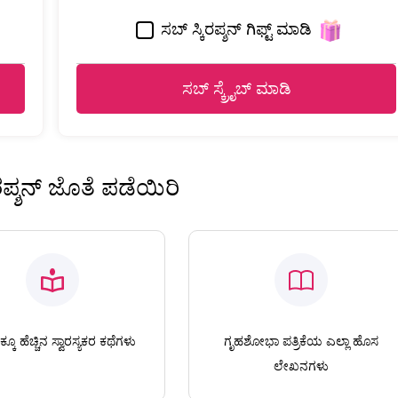
ಸಬ್ ಸ್ಕಿರಪ್ಶನ್ ಗಿಫ್ಟ್ ಮಾಡಿ
ಸಬ್ ಸ್ಕ್ರೈಬ್ ಮಾಡಿ
ಿರಪ್ಶನ್ ಜೊತೆ ಪಡೆಯಿರಿ
ಕೂ ಹೆಚ್ಚಿನ ಸ್ವಾರಸ್ಯಕರ ಕಥೆಗಳು
ಗೃಹಶೋಭಾ ಪತ್ರಿಕೆಯ ಎಲ್ಲಾ ಹೊಸ
ಲೇಖನಗಳು