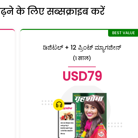
ने के लिए सब्सक्राइब करें
ಡಿಜಿಟಲ್ + 12 ಪ್ರಿಂಟ್ ಮ್ಯಾಗಜೀನ್
(1 साल)
USD79