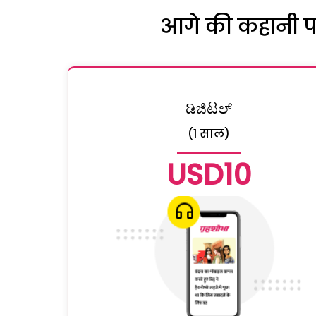
आगे की कहानी पढ़
ಡಿಜಿಟಲ್
(1 साल)
USD10