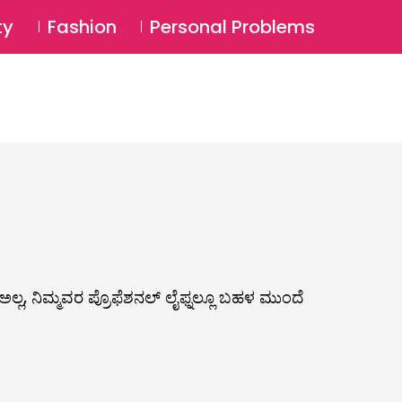
⚲
BSCRIBE
Login
ty
Fashion
Personal Problems
⚲
ಲ್ಲ, ನಿಮ್ಮವರ ಪ್ರೊಫೆಶನಲ್ ಲೈಫ್ನಲ್ಲೂ ಬಹಳ ಮುಂದೆ