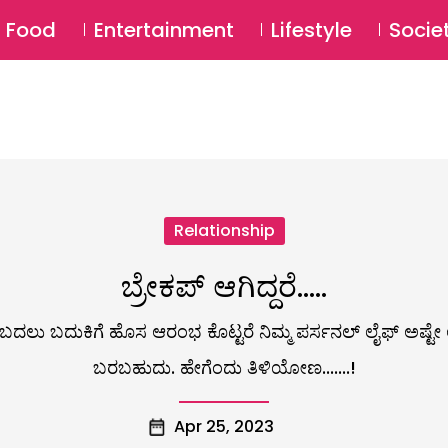
SU
Food
Entertainment
Lifestyle
Socie
Relationship
ಬ್ರೇಕಪ್ ಆಗಿದ್ದರೆ…..
ಬದಲು ಬದುಕಿಗೆ ಹೊಸ ಆರಂಭ ಕೊಟ್ಟರೆ ನಿಮ್ಮ ಪರ್ಸನಲ್ ಲೈಫ್ ಅಷ್ಟೇ ಅ
ಬರಬಹುದು. ಹೇಗೆಂದು ತಿಳಿಯೋಣ.......!
Apr 25, 2023