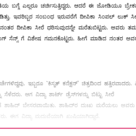
ಿಯ ಬಗ್ಗೆ ಎಲ್ಲರೂ ಚರ್ಚಿಸುತ್ತಿದ್ದರು. ಆದರೆ ಈ ಜೋಡಿಯೂ ಬ್ರೇಕ
ತ್ತು. ಇವರಿಬ್ಬರ ಸಂಬಂಧ ಇರುವರೆಗೆ ದೀಪಿಕಾ ಸಿಂಪಲ್ ಲುಕ್‌ ಸೀ
ಪ್‌ ನಂತರ ದೀಪಿಕಾ ಸೀರೆ ಧರಿಸುವುದನ್ನೇ ಮರೆತುಬಿಟ್ಟರು. ಅವರು ತಮ್
ಸಿಂಗ್‌ ಸೆನ್ಸ್ ಗೆ ವಿಶೇಷ ಗಮನಕೊಟ್ಟರು. ಹೀಗೆ ಮಾಡಿದ ನಂತರ ಅವ
ಗಳಿದ್ದವು. ಇಬ್ಬರೂ `ಕಿಸ್ಮತ್‌ ಕನೆಕ್ಷನ್‌' ಚಿತ್ರದಿಂದ ಹತ್ತಿರವಾದರು. ವ
ಳೆದರು. ಆಗ ವಿದ್ಯಾ ಶಾರ್ಟ್‌ ಡ್ರೆಸ್‌ಗಳನ್ನು ಬಿಟ್ಟು ಸೀರೆ
ರಿಗೆ ಶಾಹಿದ್‌ ಬೇಸರವಾಯಿತು. ಶಾಹಿದ್‌ರ ದುಃಖ ಮರೆಯಲು ಅವರು
ಿಕೊಂಡರು. ಈಗ ವಿದ್ಯಾ ಮದುವೆಯಾಗಿ ಖುಷಿಯಾಗಿದ್ದಾರೆ.