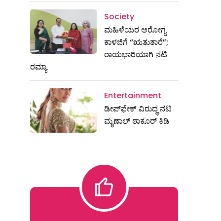
Society
ಮಹಿಳೆಯರ ಆರೋಗ್ಯ
ಕಾಳಜಿಗೆ “ಋತುತಾರೆ”;
ರಾಯಭಾರಿಯಾಗಿ ನಟಿ
ರಮ್ಯಾ
Entertainment
ಡೀಪ್‌ಫೇಕ್ ವಿರುದ್ಧ ನಟಿ
ಮೃಣಾಲ್ ಠಾಕೂರ್ ಕಿಡಿ