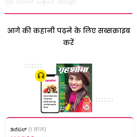
ಸ್ಪರ್ಶ ಸಂಗಾತಿಗೆ ಉತ್ತೇಜನ ಭರಿಸುತ್ತದೆ.
आगे की कहानी पढ़ने के लिए सब्सक्राइब
करें
ಡಿಜಿಟಲ್
(1 साल)