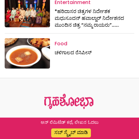
Entertainment
*ಹರಿದಾಸರ ಚಿತ್ರಗಳ ನಿರ್ದೇಶಕ
ಮಧುಸೂದನ್ ಹವಾಲ್ದಾರ್ ನಿರ್ದೇಶನದ
ಮುಂದಿನ ಚಿತ್ರ “ನಮ್ಮ ರಾಯರು”…….
Food
ಚಳಿಗಾಲದ ರೆಸಿಪೀಸ್
ಅನ್ ಲಿಮಿಟೆಡ್ ಕಥೆ, ಲೇಖನ ಓದಲು
ಸಬ್ ಸ್ಕ್ರೈಬ್ ಮಾಡಿ