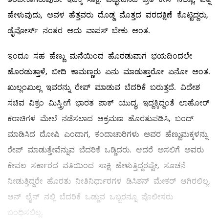
ಹೇಳುವುದು, ಅವಳ ಹೆತ್ತವರು ದೊಡ್ಡ ಮೊತ್ತದ ವರದಕ್ಷಿಣೆ ಕೊಟ್ಟಿದ್ದರು,
ಡೈವೋರ್ಸ್‌ ನಂತರ ಅದು ವಾಪಸ್‌ ಬೇಕು ಅಂತ.
ಇಂದೂ ಸಹ ಹೆಣ್ಣು ಮನೆಯಿಂದ ಹೊರಡುವಾಗ ಭಯದಿಂದಲೇ
ಹೊರಡುತ್ತಾಳೆ, ಬೀದಿ ಕಾಮಣ್ಣರು ಏನು ಮಾಡುತ್ತಾರೋ ಏನೋ ಅಂತ.
ಖುಲ್ಲಂಖುಲ್ಲ ಇವರನ್ನು ರೇಪ್‌ ಮಾಡುವ ಬೆದರಿಕೆ ಬರುತ್ತದೆ. ವಿದೇಶ
ಸಚಿವ ವಿಕ್ರಂ ಮಿಸ್ತ್ರೀಗೆ ಭಾರತ ಪಾಕ್ ಯುದ್ಧ, ಇದ್ದಕ್ಕಿದ್ದಂತೆ ಲಾಹೋರ್‌
ಕರಾಚಿಗಳ ಮೇಲೆ ನಡೆಸಲಾದ ಆಕ್ರಮಣ ಹೊರತುಪಡಿಸಿ, ಬಂದ್‌
ಮಾಡಿಸಿದ ದೋಷಿ ಎಂದಾಗ, ಕಂದಾಚಾರಿಗಳು ಅವರ ಹೆಣ್ಣುಮಕ್ಕಳನ್ನು
ರೇಪ್‌ ಮಾಡುತ್ತೇವೆನ್ನುವ ಬೆದರಿಕೆ ಒಡ್ಡಿದರು. ಆದರೆ ಅಸಲಿಗೆ ಅವರು
ಕೇವಲ ಸರ್ಕಾರದ ವತಿಯಿಂದ ಸಾಕ್ಷಿ ಹೇಳುತ್ತಿದ್ದರಷ್ಟೇ, ಸೂಚನೆ
ನೀಡುತ್ತಿದ್ದರೇ ಹೊರತು ನೀತಿನಿರ್ಧಾರಗಳ ಡಿಸಿಶನ್‌ ಮೇಕರ್ ಆಗಿರಲಿಲ್ಲ.
ಆನ್‌ ಲೈನ್‌ ನಲ್ಲಿ ಬೆದರಿಕೆ ಒಡ್ಡುವ ಒಬ್ಬರನ್ನೂ ಪೊಲೀಸರು
ಬಂಧಿಸಲಿಲ್ಲ.