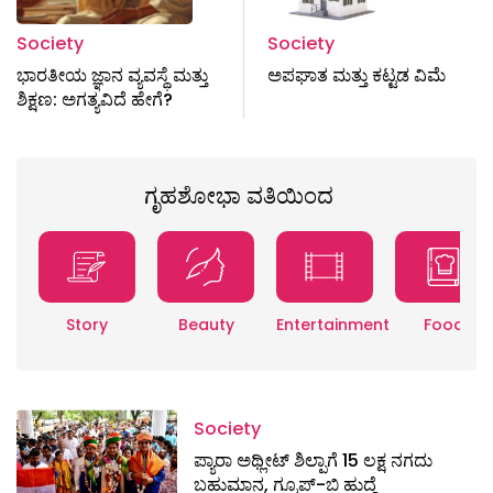
Society
Society
ಭಾರತೀಯ ಜ್ಞಾನ ವ್ಯವಸ್ಥೆ ಮತ್ತು
ಅಪಘಾತ ಮತ್ತು ಕಟ್ಟಡ ವಿಮೆ
ಶಿಕ್ಷಣ: ಅಗತ್ಯವಿದೆ ಹೇಗೆ?
ಗೃಹಶೋಭಾ ವತಿಯಿಂದ
Story
Beauty
Entertainment
Food
Society
ಪ್ಯಾರಾ ಅಥ್ಲೀಟ್ ಶಿಲ್ಪಾಗೆ 15 ಲಕ್ಷ ನಗದು
ಬಹುಮಾನ, ಗ್ರೂಪ್-ಬಿ ಹುದ್ದೆ