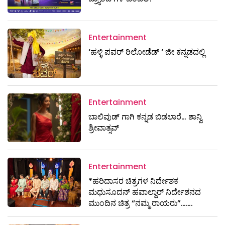
Entertainment
‘ಹಳ್ಳಿ ಪವರ್ ರಿಲೋಡೆಡ್ ‘ ಜೀ ಕನ್ನಡದಲ್ಲಿ
Entertainment
ಬಾಲಿವುಡ್ ಗಾಗಿ ಕನ್ನಡ ಬಿಡಲಾರೆ… ಶಾನ್ವಿ
ಶ್ರೀವಾತ್ಸವ್
Entertainment
*ಹರಿದಾಸರ ಚಿತ್ರಗಳ ನಿರ್ದೇಶಕ
ಮಧುಸೂದನ್ ಹವಾಲ್ದಾರ್ ನಿರ್ದೇಶನದ
ಮುಂದಿನ ಚಿತ್ರ “ನಮ್ಮ ರಾಯರು”…….