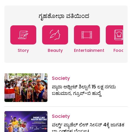
ಗೃಹಶೋಭಾ ವತಿಯಿಂದ
Story
Beauty
Entertainment
Food
Society
ಪ್ಯಾರಾ ಅಥ್ಲೀಟ್ ಶಿಲ್ಪಾಗೆ 15 ಲಕ್ಷ ನಗದು
ಬಹುಮಾನ, ಗ್ರೂಪ್-ಬಿ ಹುದ್ದೆ
Society
ವರ್ಲ್ಡ್ ಪ್ಯಾಡೆಲ್ ಲೀಗ್ ಸೀಸನ್ 4ಕ್ಕೆ ಜಾಗತಿಕ
ಬ್ರ್ಯಾಂಡ್‌ಗಳ ಬೆಂಬಲ!