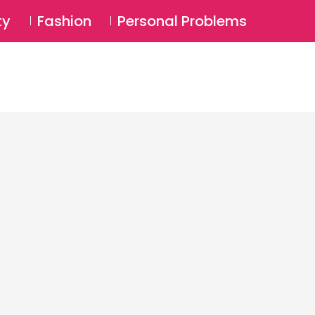
⚲
BSCRIBE
Login
ty
Fashion
Personal Problems
⚲