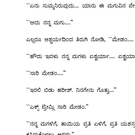
``ಏನು ಸುಮ್ಮನಿರುವುದು.... ಯಾರು ಈ ಮಗುವಿನ ಪೇರೆಂ
``ಅದು ನನ್ನ ಮಗು.....''
ಎಲ್ಲರೂ ಆಶ್ಚರ್ಯದಿಂದ ತಿರುಗಿ ನೋಡಿ, ``ಮೇಡಂ..... 
``ಹೌದು ಇವಳು ನನ್ನ ಮಗಳು ಐಶ್ವರ್ಯಾ..... ಐಶ್ವರ್
``ಸಾರಿ ಮೇಡಂ.....''
``ಇರಲಿ ಬಿಡು ಹರೀಶ್‌. ನಿನಗೇನು ಗೊತ್ತು....''
``ಎಕ್ಸ್ ಟ್ರೀಮ್ಲಿ ಸಾರಿ ಮೇಡಂ.''
``ನನ್ನ ಮಗಳಿಗೆ, ತಾಯಿಯ ಪ್ರತಿ ಏಳಿಗೆ, ಪ್ರತಿ ಯಶ
ಕಸಿದುಕೊಳ್ಳಲು ಆಗದು.''