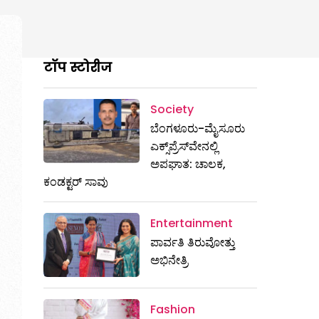
टॉप स्टोरीज
Society
ಬೆಂಗಳೂರು-ಮೈಸೂರು
ಎಕ್ಸ್​ಪ್ರೆಸ್‌ವೇನಲ್ಲಿ
ಅಪಘಾತ: ಚಾಲಕ,
ಕಂಡಕ್ಟರ್ ಸಾವು
Entertainment
ಪಾರ್ವತಿ ತಿರುವೋತ್ತು
ಅಭಿನೇತ್ರಿ
Fashion