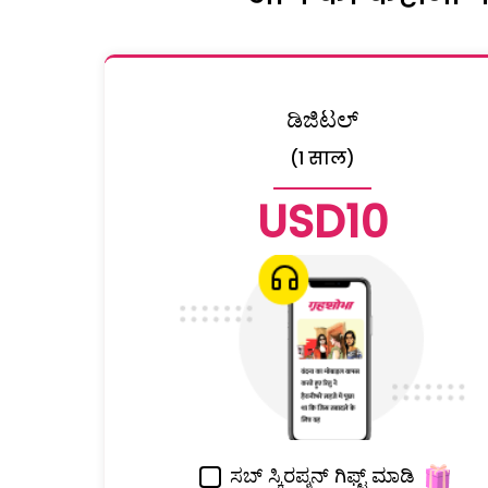
ಡಿಜಿಟಲ್
(1 साल)
USD10
ಸಬ್ ಸ್ಕಿರಪ್ಶನ್ ಗಿಫ್ಟ್ ಮಾಡಿ