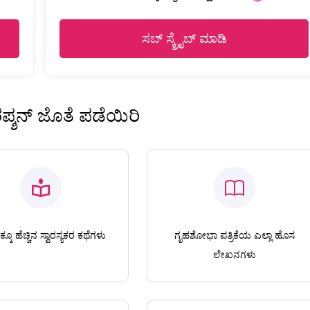
ಸಬ್ ಸ್ಕ್ರೈಬ್ ಮಾಡಿ
ಿರಪ್ಶನ್ ಜೊತೆ ಪಡೆಯಿರಿ
ಕೂ ಹೆಚ್ಚಿನ ಸ್ವಾರಸ್ಯಕರ ಕಥೆಗಳು
ಗೃಹಶೋಭಾ ಪತ್ರಿಕೆಯ ಎಲ್ಲಾ ಹೊಸ
ಲೇಖನಗಳು