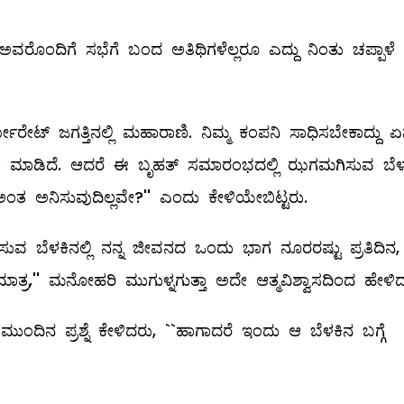
. ಅವರೊಂದಿಗೆ ಸಭೆಗೆ ಬಂದ ಅತಿಥಿಗಳೆಲ್ಲರೂ ಎದ್ದು ನಿಂತು ಚಪ್ಪಾಳೆ
ರೇಟ್‌ ಜಗತ್ತಿನಲ್ಲಿ ಮಹಾರಾಣಿ. ನಿಮ್ಮ ಕಂಪನಿ ಸಾಧಿಸಬೇಕಾದ್ದು 
ರಿ ಹೆಸರು ಮಾಡಿದೆ. ಆದರೆ ಈ ಬೃಹತ್‌ ಸಮಾರಂಭದಲ್ಲಿ ಝಗಮಗಿಸುವ ಬೆಳಕ
ತ ಅನಿಸುವುದಿಲ್ಲವೇ?'' ಎಂದು ಕೇಳಿಯೇಬಿಟ್ಟರು.
ಸುವ ಬೆಳಕಿನಲ್ಲಿ ನನ್ನ ಜೀವನದ ಒಂದು ಭಾಗ ನೂರರಷ್ಟು ಪ್ರತಿದಿನ, ಪ
ಮಾತ್ರ,'' ಮನೋಹರಿ ಮುಗುಳ್ನಗುತ್ತಾ ಅದೇ ಆತ್ಮವಿಶ್ವಾಸದಿಂದ ಹೇಳಿ
? ಮುಂದಿನ ಪ್ರಶ್ನೆ ಕೇಳಿದರು, ``ಹಾಗಾದರೆ ಇಂದು ಆ ಬೆಳಕಿನ ಬಗ್ಗೆ