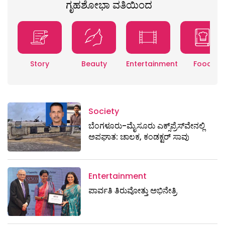
ಗೃಹಶೋಭಾ ವತಿಯಿಂದ
Story
Beauty
Entertainment
Food
Society
ಬೆಂಗಳೂರು-ಮೈಸೂರು ಎಕ್ಸ್​ಪ್ರೆಸ್‌ವೇನಲ್ಲಿ
ಅಪಘಾತ: ಚಾಲಕ, ಕಂಡಕ್ಟರ್ ಸಾವು
Entertainment
ಪಾರ್ವತಿ ತಿರುವೋತ್ತು ಅಭಿನೇತ್ರಿ