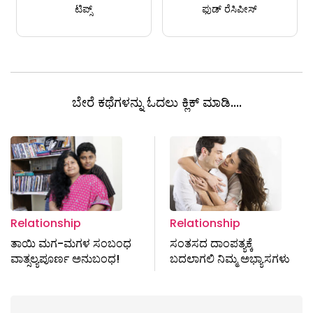
ಟಿಪ್ಸ್
ಫುಡ್ ರೆಸಿಪೀಸ್
ಬೇರೆ ಕಥೆಗಳನ್ನು ಓದಲು ಕ್ಲಿಕ್ ಮಾಡಿ....
Relationship
Relationship
ತಾಯಿ ಮಗ-ಮಗಳ ಸಂಬಂಧ
ಸಂತಸದ ದಾಂಪತ್ಯಕ್ಕೆ
ವಾತ್ಸಲ್ಯಪೂರ್ಣ ಅನುಬಂಧ!
ಬದಲಾಗಲಿ ನಿಮ್ಮ ಅಭ್ಯಾಸಗಳು