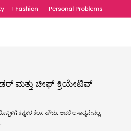
⚲
BSCRIBE
Login
ty
Fashion
Personal Problems
⚲
ರ್ ಮತ್ತು ಚೀಫ್ ಕ್ರಿಯೇಟಿವ್
್ಬಳಿಗೆ ಕಷ್ಟಕರ ಕೆಲಸ ಹೌದು, ಆದರೆ ಅಸಾಧ್ಯವೇನಲ್ಲ.
.