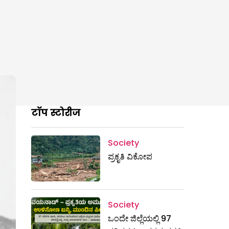
टॉप स्टोरीज
Society
ಪ್ರಕೃತಿ ವಿಕೋಪ
Society
ಒಂದೇ ಜಿಲ್ಲೆಯಲ್ಲಿ 97