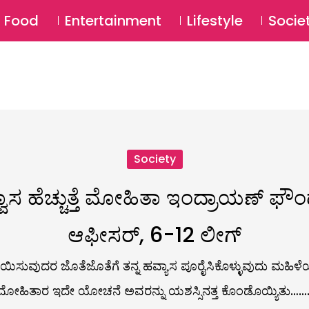
SU
Food
Entertainment
Lifestyle
Socie
Society
ಾಸ ಹೆಚ್ಚುತ್ತೆ ಮೋಹಿತಾ ಇಂದ್ರಾಯಣ್ ಫೌಂಡ
ಆಫೀಸರ್, 6-12 ಲೀಗ್
ಸುವುದರ ಜೊತೆಜೊತೆಗೆ ತನ್ನ ಹವ್ಯಾಸ ಪೂರೈಸಿಕೊಳ್ಳುವುದು ಮಹಿಳೆಯೊಬ
ಮೋಹಿತಾರ ಇದೇ ಯೋಚನೆ ಅವರನ್ನು ಯಶಸ್ಸಿನತ್ತ ಕೊಂಡೊಯ್ಯಿತು…….