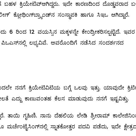
ಹಳ ಕ್ರಿಯೇಟಿವ್‌ಆಗಿದ್ದರು. ಇದೇ ಕಾರಣದಿಂದ ದೊಡ್ಡವರಾದ ಬ
್ಲೋಥಿಂಗ್‌ಬ್ರ್ಯಾಂಡ್‌ನ ಸಂಸ್ಥಾಪಕಿ ಹಾಗೂ ಸಿಇಒ ಆಗಿದ್ದಾರೆ.
 6 ರಿಂದ 12 ವಯಸ್ಸಿನ ಮಕ್ಕಳನ್ನೇ ಕೇಂದ್ರೀಕರಿಸಲ್ಪಟ್ಟಿದೆ. ಇವರ
ಪಿಒಎಸ್‌ನಲ್ಲಿ ಲಭ್ಯವಿವೆ. ಅವರೊಂದಿಗೆ ನಡೆಸಿದ ಸಂದರ್ಶನದ
ಲೇ ನನಗೆ ಕ್ರಿಯೇಟಿವಿಟಿಯ ಬಗ್ಗೆ ಒಲವು ಇತ್ತು. ಯಾವುದೇ ಕ್ರಿಟಿ
ಶೀಲತೆ ಎದ್ದು ಕಾಣುವಂತಹ ಕೆಲಸ ಮಾಡುವುದು ನನಗೆ ಇಷ್ಟವಿತ್ತು.
್ದಾರೆ. ತಾಯಿ ಗೃಹಿಣಿ. ನಾನು ದೆಹಲಿಯ ಲೇಡಿ ಶ್ರೀರಾಮ್ ಕಾಲೇಜಿನಿ
 ಮರ್ಚೆಂಟೈಸಿಂಗ್‌ನಲ್ಲಿ ಸ್ನಾತಕೋತ್ತರ ಪದವಿ ಪಡೆದು, ಇದೇ ಕ್ಷೇತ್ರದಲ