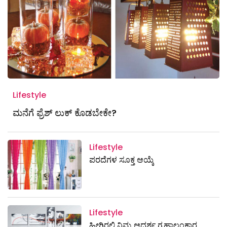
Lifestyle
ಮನೆಗೆ ಫ್ರೆಶ್ ಲುಕ್ ಕೊಡಬೇಕೇ?
Lifestyle
ಪರದೆಗಳ ಸೂಕ್ತ ಆಯ್ಕೆ
Lifestyle
ಹೀಗಿರಲಿ ನಿಮ್ಮ ಆದರ್ಶ ಗೃಹಾಲಂಕಾರ