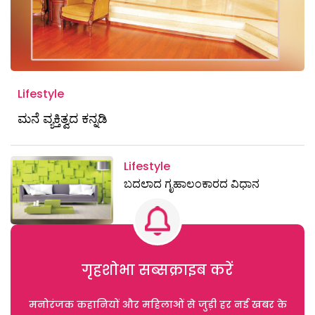
Lifestyle
ಮನೆ ವ್ಯಕ್ತಿತ್ವದ ಕನ್ನಡಿ
Lifestyle
ಬದಲಾದ ಗೃಹಾಲಂಕಾರದ ವಿಧಾನ
गृहशोभा सब्सक्राइब करें
मनोरंजक कहानियों और महिलाओं से जुड़ी हर नई खबर के