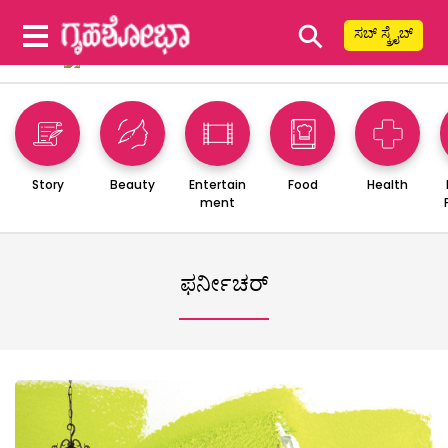
⚲
ಸಬ್ ಸ್ಕ್ರೈಬ್
Story
Beauty
Entertain
Food
Health
ment
ಫರ್ನೀಚರ್