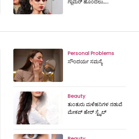
ಗ್ಲಾಮರ್ ಹೊಂದಲು…..
Personal Problems
ಸೌಂದರ್ಯ ಸಮಸ್ಯೆ
Beauty
ತುಂತುರು ಮಳೆಹನಿಗಳ ನಡುವೆ
ಮೇಕಪ್ ಹೇರ್ ಸ್ಟೈಲ್
Beauty