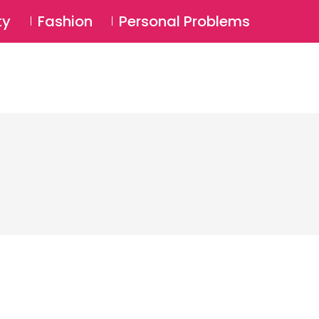
⚲
BSCRIBE
Login
ty
Fashion
Personal Problems
⚲