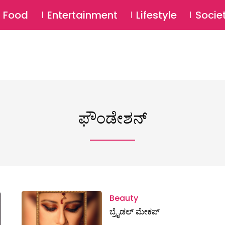
SU
Food
Entertainment
Lifestyle
Socie
ಫೌಂಡೇಶನ್
Beauty
ಬ್ರೈಡಲ್ ಮೇಕಪ್