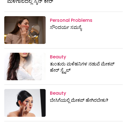
ಮಳೆಗಾಲದಲ್ಲಿ ಸ್ಕಿನ್ ಕೇರ್
Personal Problems
ಸೌಂದರ್ಯ ಸಮಸ್ಯೆ
Beauty
ತುಂತುರು ಮಳೆಹನಿಗಳ ನಡುವೆ ಮೇಕಪ್
ಹೇರ್ ಸ್ಟೈಲ್
Beauty
ಬೇಸಿಗೆಯಲ್ಲಿ ಮೇಕಪ್ ಹೇಗಿರಬೇಕು?